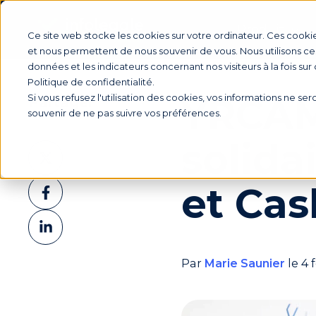
Produit
Ce site web stocke les cookies sur votre ordinateur. Ces cookie
et nous permettent de nous souvenir de vous. Nous utilisons ces
données et les indicateurs concernant nos visiteurs à la fois sur
Politique de confidentialité.
YRCAM 
Si vous refusez l'utilisation des cookies, vos informations ne sero
Partager
souvenir de ne pas suivre vos préférences.
solida
Partager
sur
Partager
et Cas
X
sur
Partager
Facebook
sur
LinkedIn
Par
Marie Saunier
le 4 