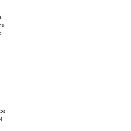
a
re
x
nce
M
e