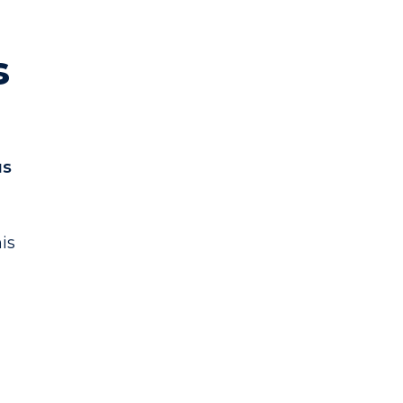
s
us
is