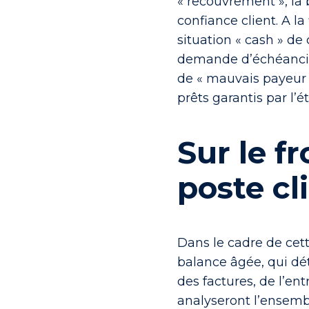
« recouvrement », la 
confiance client. A la
situation « cash » de
demande d’échéancier
de « mauvais payeur 
prêts garantis par l’ét
Sur le f
poste cl
Dans le cadre de cet
balance âgée, qui dét
des factures, de l’e
analyseront l’ensemb