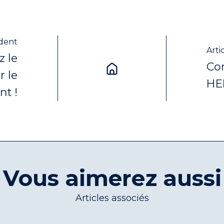
édent
Arti
z le
Con
r le
HE
t !
Vous aimerez aussi
Articles associés