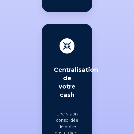
Centralisation
de
votre
cash
Une vision
consolidée
de votre
poste client