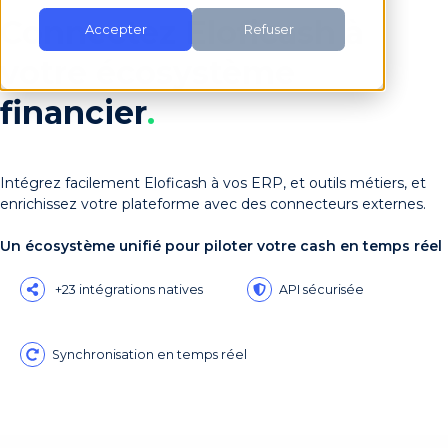
Connectez Eloficash à
Accepter
Refuser
votre écosystème
financier
.
Intégrez facilement Eloficash à vos ERP, et outils métiers, et
enrichissez votre plateforme avec des connecteurs externes.
Un écosystème unifié pour piloter votre cash en temps réel
+23 intégrations natives
API sécurisée
Synchronisation en temps réel