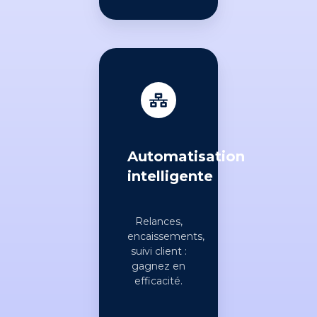
Automatisation
intelligente
Relances,
encaissements,
suivi client :
gagnez en
efficacité.