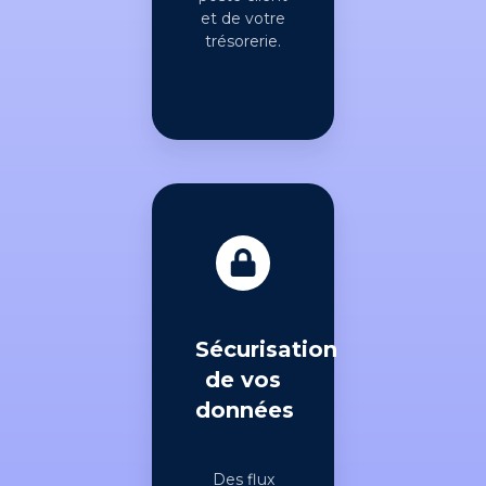
et de votre
trésorerie.
Sécurisation
de vos
données
Des flux