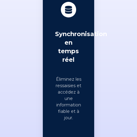
Synchronisation
en
temps
réel
Éliminez les
ressaisies et
accédez à
une
information
fiable et à
jour.