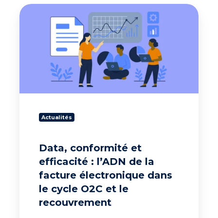
Data,
conformité
et
efficacité
:
l’ADN
de
la
facture
électronique
dans
Actualités
le
cycle
O2C
Data, conformité et
et
efficacité : l’ADN de la
le
recouvrement
facture électronique dans
le cycle O2C et le
recouvrement