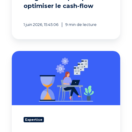
optimiser le cash-flow
1 juin 2026, 15:45:06
9 min de lecture
Comment
réduire
les
délais
de
paiement
clients
en
entreprise
?
Expertise