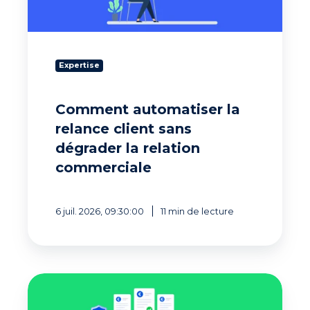
la
relation
commerciale
Expertise
Comment automatiser la
relance client sans
dégrader la relation
commerciale
6 juil. 2026, 09:30:00
11 min de lecture
Comparatif
logiciel
de