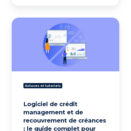
Logiciel
de
crédit
management
et
de
recouvrement
de
créances
:
le
Astuces et tutoriels
guide
complet
pour
Logiciel de crédit
optimiser
management et de
le
cash-
recouvrement de créances
flow
: le guide complet pour