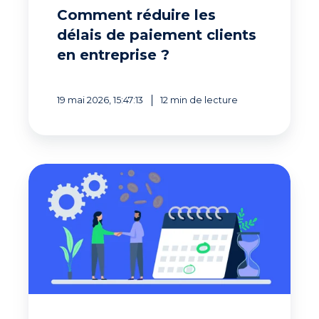
Comment réduire les
délais de paiement clients
en entreprise ?
19 mai 2026, 15:47:13
12 min de lecture
Recouvrement
amiable
:
pourquoi
la
relation
client
est
devenue
un