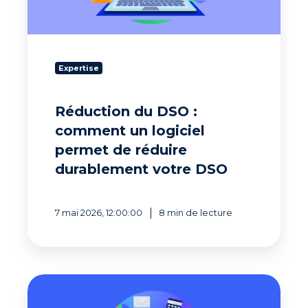
logiciel
permet
de
réduire
durablement
Expertise
votre
DSO
Réduction du DSO :
comment un logiciel
permet de réduire
durablement votre DSO
7 mai 2026, 12:00:00
8 min de lecture
Meilleur
logiciel