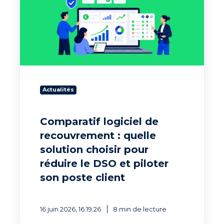
recouvrement
:
quelle
solution
choisir
pour
réduire
le
Actualités
DSO
et
piloter
Comparatif logiciel de
son
recouvrement : quelle
poste
client
solution choisir pour
réduire le DSO et piloter
son poste client
16 juin 2026, 16:19:26
8 min de lecture