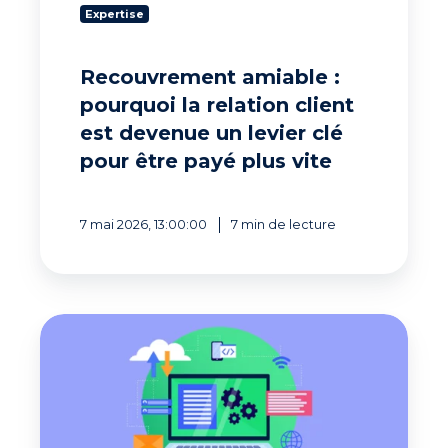
levier
Expertise
clé
pour
être
Recouvrement amiable :
payé
pourquoi la relation client
plus
vite
est devenue un levier clé
pour être payé plus vite
7 mai 2026, 13:00:00
7 min de lecture
Réduction
du
DSO
:
comment
un