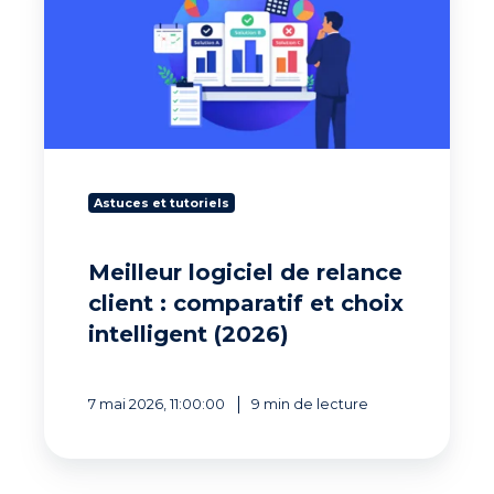
de
relance
client
:
comparatif
et
choix
intelligent
(2026)
Astuces et tutoriels
Meilleur logiciel de relance
client : comparatif et choix
intelligent (2026)
7 mai 2026, 11:00:00
9 min de lecture