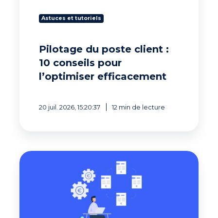
efficacement
Astuces et tutoriels
Pilotage du poste client :
10 conseils pour
l’optimiser efficacement
20 juil. 2026, 15:20:37
12 min de lecture
Comment
automatiser
la
relance
client
sans
dégrader