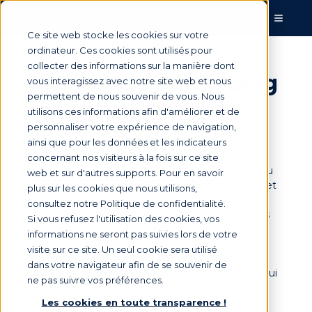
Ce site web stocke les cookies sur votre
ordinateur. Ces cookies sont utilisés pour
collecter des informations sur la manière dont
Bienvenue sur le blog
vous interagissez avec notre site web et nous
permettent de nous souvenir de vous. Nous
Eloficash
.
utilisons ces informations afin d'améliorer et de
personnaliser votre expérience de navigation,
ainsi que pour les données et les indicateurs
Parcourez nos articles de blog au travers de nos
concernant nos visiteurs à la fois sur ce site
différentes catégories pour connaître l'actualité du
web et sur d'autres supports. Pour en savoir
secteur financier, bénéficier de précieux conseils et
plus sur les cookies que nous utilisons,
astuces d'experts pour votre gestion du
consultez notre Politique de confidentialité.
recouvrement de créances et enfin plongez dans
Si vous refusez l'utilisation des cookies, vos
les success story de nos clients.
informations ne seront pas suivies lors de votre
visite sur ce site. Un seul cookie sera utilisé
Le blog
Eloficash
vous donne les nouveautés du
dans votre navigateur afin de se souvenir de
secteur financier et les événements marquants qui
ne pas suivre vos préférences.
façonnent le monde du recouvrement. Restez
informé des tendances et des innovations qui
Les cookies en toute transparence !