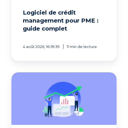
Logiciel de crédit
management pour PME :
guide complet
4 août 2026, 16:59:39
11 min de lecture
Pilotage
du
poste
client
:
10
conseils
pour
l’optimiser