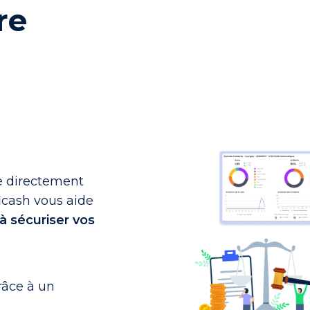
re
e directement
icash vous aide
 à sécuriser vos
râce à un