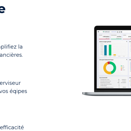
e
plifiez la
nancières.
erviseur
 vos éqipes
efficacité