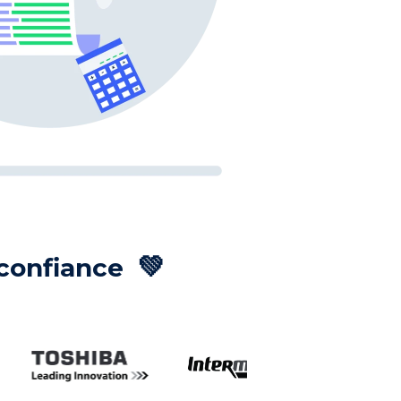
💚
 confiance