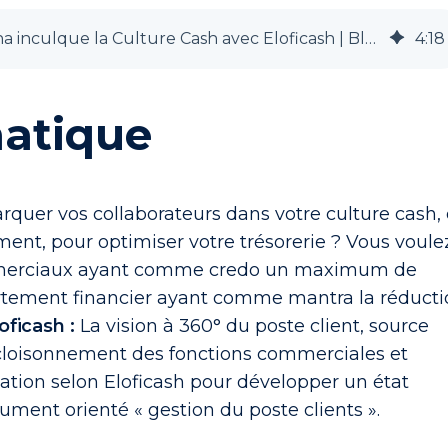
Comment Terrena inculque la Culture Cash avec Eloficash | Blog
4
:
18
matique
quer vos collaborateurs dans votre culture cash,
ment, pour optimiser votre trésorerie ? Vous voule
mmerciaux ayant comme credo un maximum de
artement financier ayant comme mantra la réduct
oficash :
La vision à 360° du poste client, source
cloisonnement des fonctions commerciales et
mation selon Eloficash pour développer un état
olument orienté « gestion du poste clients ».