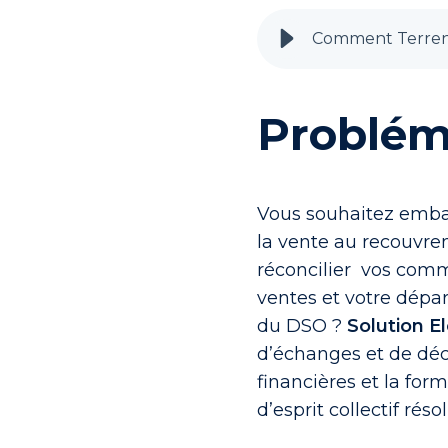
Problé
Vous souhaitez embar
la vente au recouvre
réconcilier vos co
ventes et votre dép
du DSO ?
Solution El
d’échanges et de dé
financières et la for
d’esprit collectif rés