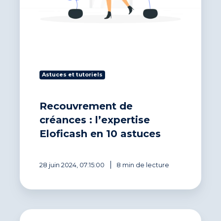
Astuces et tutoriels
Recouvrement de
créances : l’expertise
Eloficash en 10 astuces
28 juin 2024, 07:15:00
8 min de lecture
30