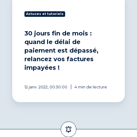
jours
fin
Astuces et tutoriels
de
mois
:
30 jours fin de mois :
quand
le
quand le délai de
délai
paiement est dépassé,
de
relancez vos factures
paiement
est
impayées !
dépassé,
relancez
vos
12 janv. 2022, 00:30:00
4 min de lecture
factures
impayées
!