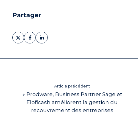
Partager
Partager
Partager
Partager
sur
sur
sur
X
Facebook
LinkedIn
Article précédent
← Prodware, Business Partner Sage et
Eloficash améliorent la gestion du
recouvrement des entreprises