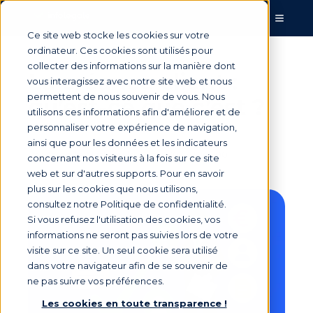
Ce site web stocke les cookies sur votre
ordinateur. Ces cookies sont utilisés pour
collecter des informations sur la manière dont
La créance client :
vous interagissez avec notre site web et nous
permettent de nous souvenir de vous. Nous
qu’est-ce que c’est ?
utilisons ces informations afin d'améliorer et de
personnaliser votre expérience de navigation,
ainsi que pour les données et les indicateurs
Par
Armelle Mathieu
le 23 avr. 2025, 13:45:00
concernant nos visiteurs à la fois sur ce site
web et sur d'autres supports. Pour en savoir
plus sur les cookies que nous utilisons,
consultez notre Politique de confidentialité.
Si vous refusez l'utilisation des cookies, vos
informations ne seront pas suivies lors de votre
visite sur ce site. Un seul cookie sera utilisé
dans votre navigateur afin de se souvenir de
ne pas suivre vos préférences.
Les cookies en toute transparence !