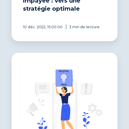
impayée : vers une
stratégie optimale
10 déc. 2022, 15:00:00
3 min de lecture
Recouvrement
de
créances
:
l’expertise
Eloficash
en
10
astuces