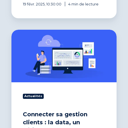
19 févr. 2025, 10:30:00
4 min de lecture
Connecter
sa
gestion
clients :
la
data,
un
véritable
atout
pour
la
Actualités
prise
de
décision
Connecter sa gestion
clients : la data, un