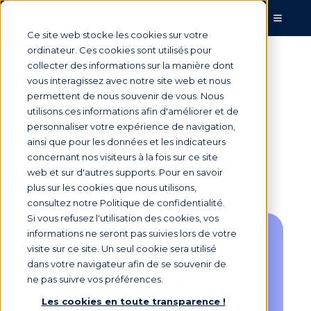
Ce site web stocke les cookies sur votre
ordinateur. Ces cookies sont utilisés pour
collecter des informations sur la manière dont
Le Délai de
vous interagissez avec notre site web et nous
permettent de nous souvenir de vous. Nous
prescription en 6
utilisons ces informations afin d'améliorer et de
questions
personnaliser votre expérience de navigation,
ainsi que pour les données et les indicateurs
concernant nos visiteurs à la fois sur ce site
web et sur d'autres supports. Pour en savoir
Par
Marie Saunier
le 2 août 2024, 12:00:00
plus sur les cookies que nous utilisons,
consultez notre Politique de confidentialité.
Si vous refusez l'utilisation des cookies, vos
informations ne seront pas suivies lors de votre
visite sur ce site. Un seul cookie sera utilisé
dans votre navigateur afin de se souvenir de
ne pas suivre vos préférences.
Les cookies en toute transparence !