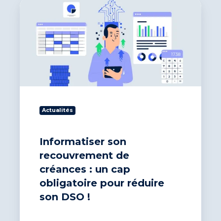
Informatiser
son
recouvrement
de
créances :
un
cap
obligatoire
pour
réduire
son
Actualités
DSO !
Informatiser son
recouvrement de
créances : un cap
obligatoire pour réduire
son DSO !