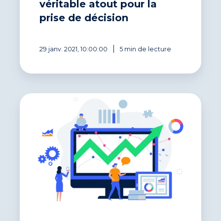
véritable atout pour la
prise de décision
29 janv. 2021, 10:00:00
5 min de lecture
DSO
interactive
recouvrement,
l’expertise
Eloficash
au
service
de
la
Culture
Cash !