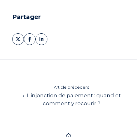
Partager
Partager
Partager
Partager
sur
sur
sur
X
Facebook
LinkedIn
Article précédent
← L’injonction de paiement : quand et
comment y recourir ?