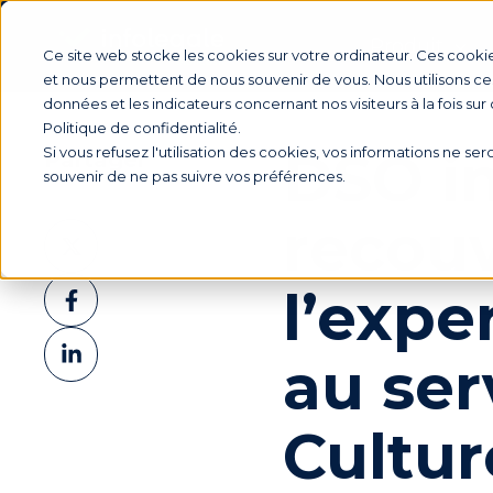
Produit
Ce site web stocke les cookies sur votre ordinateur. Ces cookie
et nous permettent de nous souvenir de vous. Nous utilisons ces
données et les indicateurs concernant nos visiteurs à la fois sur
Politique de confidentialité.
DSO in
Si vous refusez l'utilisation des cookies, vos informations ne sero
Partager
souvenir de ne pas suivre vos préférences.
recou
Partager
sur
Partager
l’expe
X
sur
Partager
Facebook
au ser
sur
LinkedIn
Cultur