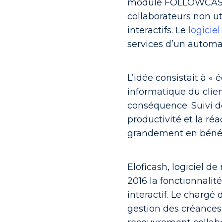
module FOLLOWCASH ét
collaborateurs non ut
interactifs. Le
logicie
services d’un automa
L’idée consistait à 
informatique du clie
conséquence. Suivi d
productivité et la ré
grandement en bénéfi
Eloficash, logiciel d
2016 la
fonctionnalit
interactif
. Le chargé 
gestion des créances