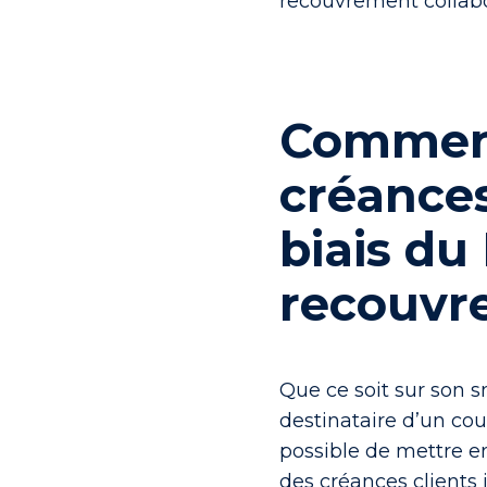
recouvrement collabo
Comment
créances
biais du
recouvr
Que ce soit sur son 
destinataire d’un cour
possible de mettre e
des créances clients