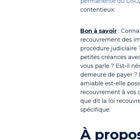
permanente du DSO
contentieux.
Bon à savoir
: Connai
recouvrement des im
procédure judiciaire
petites créances avec 
vous parle ? Est-il n
demeure de payer ? 
amiable est-elle poss
recouvrement à vos 
que dit la loi recou
spécifique.
À propos