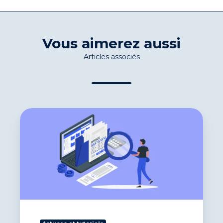
Vous aimerez aussi
Articles associés
7
objectifs
d’amélioration
du
suivi
des
factures
clients