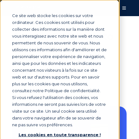
Ce site web stocke les cookies sur votre
ordinateur. Ces cookies sont utilisés pour
collecter des informations sur la manière dont
Avec le Purchase to
vous interagissez avec notre site web et nous
permettent de nous souvenir de vous. Nous
pay, vos Achats
utilisons ces informations afin d'améliorer et de
gagnent en
personnaliser votre expérience de navigation,
ainsi que pour les données et les indicateurs
performance !
concernant nos visiteurs à la fois sur ce site
web et sur d'autres supports. Pour en savoir
plus sur les cookies que nous utilisons,
consultez notre Politique de confidentialité.
Par
charles
le 7 mai 2026, 09:47:27
Si vous refusez l'utilisation des cookies, vos
informations ne seront pas suivies lors de votre
visite sur ce site. Un seul cookie sera utilisé
dans votre navigateur afin de se souvenir de
ne pas suivre vos préférences.
Les cookies en toute transparence !