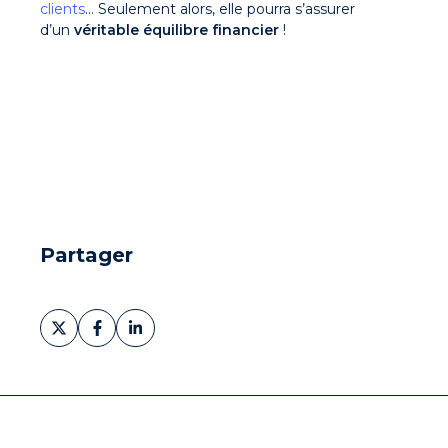
clients
… Seulement alors, elle pourra s’assurer
d’un
véritable équilibre financier
!
Partager
Partager
Partager
Partager
sur
sur
sur
X
Facebook
LinkedIn