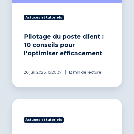
l’optimiser
efficacement
Astuces et tutoriels
Pilotage du poste client :
10 conseils pour
l’optimiser efficacement
20 juil. 2026, 15:20:37
12 min de lecture
La
gestion
du
Astuces et tutoriels
risque
client
dans