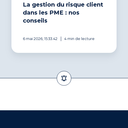
La gestion du risque client
les
PME
dans les PME : nos
:
conseils
nos
conseils
6 mai 2026, 15:33:42
4 min de lecture