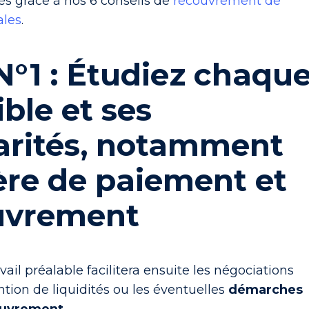
ltés grâce à nos
6 conseils de
recouvrement de
ales
.
N°1 : Étudiez chaqu
ible et ses
larités, notamment
ère de paiement et
uvrement
vail préalable facilitera ensuite les négociations
tion de liquidités ou les éventuelles
démarches
couvrement
.