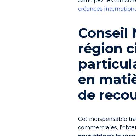
Anticipez les difficu
créances internation
Conseil 
région c
particu
en mati
de reco
Cet indispensable tra
commerciales, l’obten
pour obtenir le re