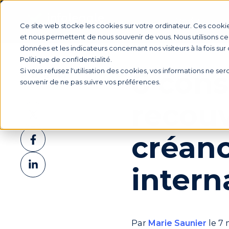
Produit
Ce site web stocke les cookies sur votre ordinateur. Ces cookie
et nous permettent de nous souvenir de vous. Nous utilisons ces
données et les indicateurs concernant nos visiteurs à la fois sur
Politique de confidentialité.
6 cons
Si vous refusez l'utilisation des cookies, vos informations ne sero
Partager
souvenir de ne pas suivre vos préférences.
recouv
Partager
sur
Partager
créan
X
sur
Partager
Facebook
intern
sur
LinkedIn
Par
Marie Saunier
le 7 