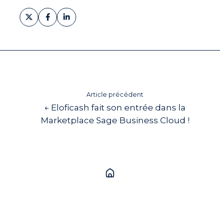
Partager
Partager
Partager
sur
sur
sur
X
Facebook
LinkedIn
Article précédent
← Eloficash fait son entrée dans la
Marketplace Sage Business Cloud !