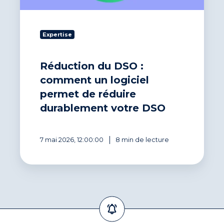
de
réduire
durablement
Expertise
votre
DSO
Réduction du DSO :
comment un logiciel
permet de réduire
durablement votre DSO
7 mai 2026, 12:00:00
8 min de lecture