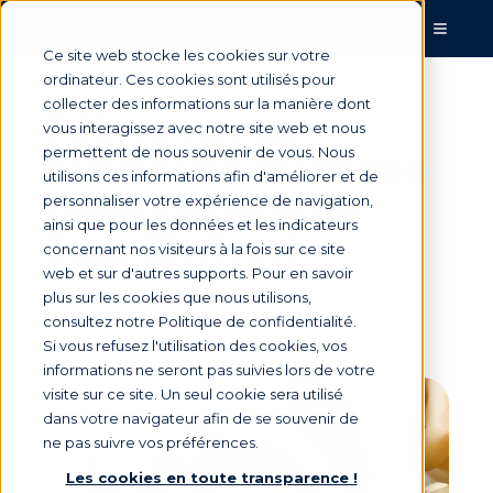
Ce site web stocke les cookies sur votre
ordinateur. Ces cookies sont utilisés pour
collecter des informations sur la manière dont
Réinventer sa
vous interagissez avec notre site web et nous
permettent de nous souvenir de vous. Nous
prévention du risque
utilisons ces informations afin d'améliorer et de
clients à l’aide de
personnaliser votre expérience de navigation,
ainsi que pour les données et les indicateurs
Sage Eloficash
concernant nos visiteurs à la fois sur ce site
web et sur d'autres supports. Pour en savoir
plus sur les cookies que nous utilisons,
consultez notre Politique de confidentialité.
Par
Marie Saunier
le 6 janv. 2021, 10:30:00
Si vous refusez l'utilisation des cookies, vos
informations ne seront pas suivies lors de votre
visite sur ce site. Un seul cookie sera utilisé
dans votre navigateur afin de se souvenir de
ne pas suivre vos préférences.
Les cookies en toute transparence !