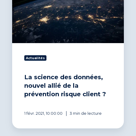
allié
de
la
prévention
risque
client
?
Actualités
La science des données,
nouvel allié de la
prévention risque client ?
1 févr. 2021, 10:00:00
3 min de lecture