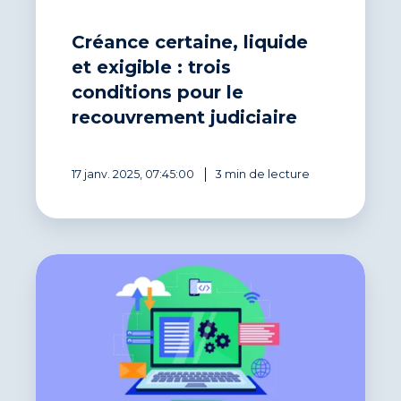
Créance certaine, liquide
et exigible : trois
conditions pour le
recouvrement judiciaire
17 janv. 2025, 07:45:00
3 min de lecture
Réduction
du
DSO
:
comment
un
logiciel
permet