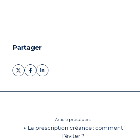
Partager
Partager
Partager
Partager
sur
sur
sur
X
Facebook
LinkedIn
Article précédent
← La prescription créance : comment
l’éviter ?