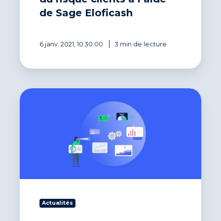
de Sage Eloficash
6 janv. 2021, 10:30:00
3 min de lecture
Logiciel
de
crédit
management
pour
PME
:
guide
complet
Actualités