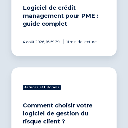
Logiciel de crédit
management pour PME :
guide complet
4 août 2026, 16:59:39
11 min de lecture
Comment
choisir
votre
Astuces et tutoriels
logiciel
de
gestion
Comment choisir votre
du
risque
logiciel de gestion du
client
risque client ?
?