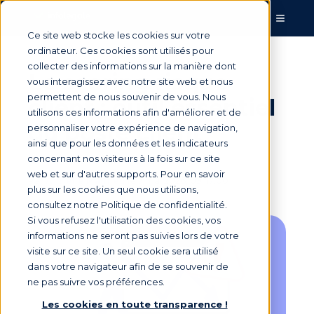
Ce site web stocke les cookies sur votre
ordinateur. Ces cookies sont utilisés pour
collecter des informations sur la manière dont
Le scoring risque
vous interagissez avec notre site web et nous
permettent de nous souvenir de vous. Nous
client : outil essentiel
utilisons ces informations afin d'améliorer et de
du poste client
personnaliser votre expérience de navigation,
ainsi que pour les données et les indicateurs
concernant nos visiteurs à la fois sur ce site
web et sur d'autres supports. Pour en savoir
Par
Armelle Mathieu
le 7 mai 2026, 09:47:00
plus sur les cookies que nous utilisons,
consultez notre Politique de confidentialité.
Si vous refusez l'utilisation des cookies, vos
informations ne seront pas suivies lors de votre
visite sur ce site. Un seul cookie sera utilisé
dans votre navigateur afin de se souvenir de
ne pas suivre vos préférences.
Les cookies en toute transparence !