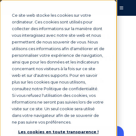
Ce site web stocke les cookies sur votre
ordinateur. Ces cookies sont utilisés pour
collecter des informations sur la manière dont
Prodware, Business
vous interagissez avec notre site web et nous
permettent de nous souvenir de vous. Nous
Partner Sage et
utilisons ces informations afin d'améliorer et de
Eloficash améliorent
personnaliser votre expérience de navigation,
ainsi que pour les données et les indicateurs
la gestion du
concernant nos visiteurs à la fois sur ce site
web et sur d'autres supports. Pour en savoir
recouvrement des
plus sur les cookies que nous utilisons,
entreprises
consultez notre Politique de confidentialité.
Si vous refusez l'utilisation des cookies, vos
informations ne seront pas suivies lors de votre
visite sur ce site. Un seul cookie sera utilisé
Par
Marie Saunier
le 20 févr. 2025, 06:45:00
dans votre navigateur afin de se souvenir de
ne pas suivre vos préférences.
Les cookies en toute transparence !