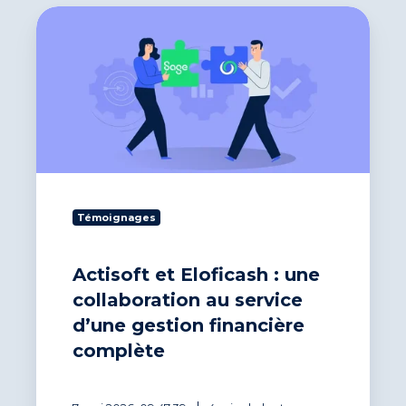
Actisoft
et
Eloficash
:
une
collaboration
au
service
d’une
gestion
financière
Témoignages
complète
Actisoft et Eloficash : une
collaboration au service
d’une gestion financière
complète