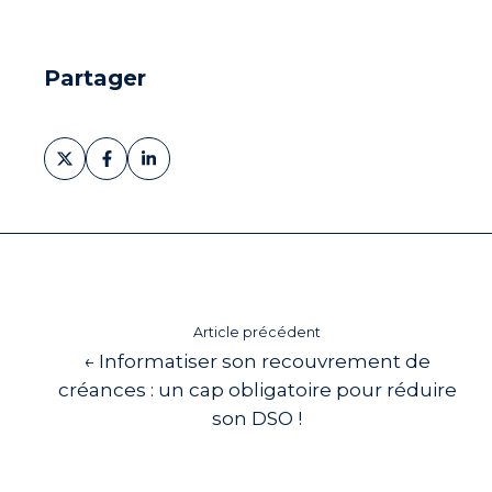
Partager
Partager
Partager
Partager
sur
sur
sur
X
Facebook
LinkedIn
Article précédent
← Informatiser son recouvrement de
créances : un cap obligatoire pour réduire
son DSO !