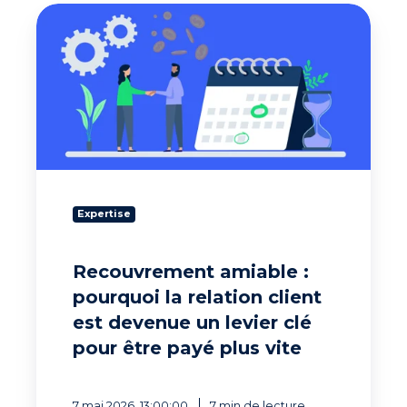
Recouvrement
amiable
:
pourquoi
la
relation
client
est
devenue
un
levier
Expertise
clé
pour
être
Recouvrement amiable :
payé
pourquoi la relation client
plus
vite
est devenue un levier clé
pour être payé plus vite
7 mai 2026, 13:00:00
7 min de lecture