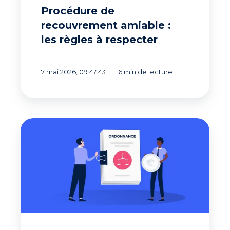
Procédure de
recouvrement amiable :
les règles à respecter
7 mai 2026, 09:47:43
6 min de lecture
L’Ordonnance
d’Injonction
de
Payer
Expliquée
:
Procédure
et
Impact