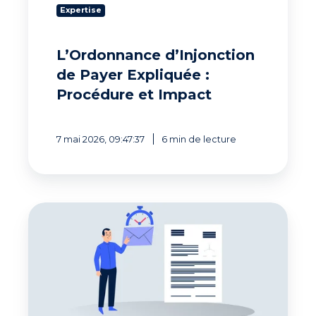
Expertise
L’Ordonnance d’Injonction
de Payer Expliquée :
Procédure et Impact
7 mai 2026, 09:47:37
6 min de lecture
Injonction
de
Payer
:
maîtrisez
les
Échéances
Légales