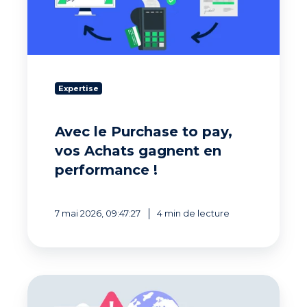
vos
Achats
gagnent
en
performance !
Expertise
Avec le Purchase to pay,
vos Achats gagnent en
performance !
7 mai 2026, 09:47:27
4 min de lecture
Gérez
le