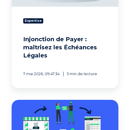
Expertise
Injonction de Payer :
maîtrisez les Échéances
Légales
7 mai 2026, 09:47:34
5 min de lecture
Avec
le
Purchase
to
pay,