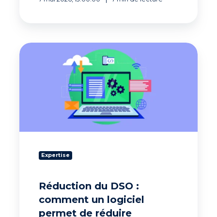
Réduction
du
DSO
:
comment
un
logiciel
permet
de
réduire
durablement
Expertise
votre
DSO
Réduction du DSO :
comment un logiciel
permet de réduire