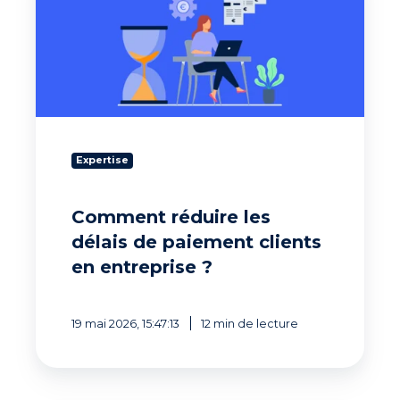
délais
de
paiement
clients
en
entreprise
?
Expertise
Comment réduire les
délais de paiement clients
en entreprise ?
19 mai 2026, 15:47:13
12 min de lecture