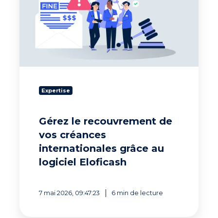
recouvrement
de
vos
créances
internationales
grâce
au
logiciel
Eloficash
Expertise
Gérez le recouvrement de
vos créances
internationales grâce au
logiciel Eloficash
7 mai 2026, 09:47:23
6 min de lecture