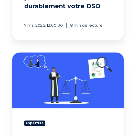
durablement votre DSO
7 mai 2026, 12:00:00
8 min de lecture
Procédure
de
recouvrement
amiable :
les
règles
à
respecter
Expertise