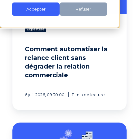
la
Accepter
Refuser
relation
commerciale
Expertise
Comment automatiser la
relance client sans
dégrader la relation
commerciale
6 juil. 2026, 09:30:00
11 min de lecture
Comment
réduire
les