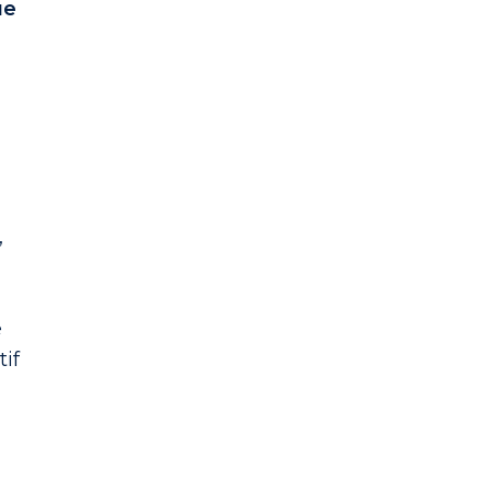
ue
,
e
tif
n