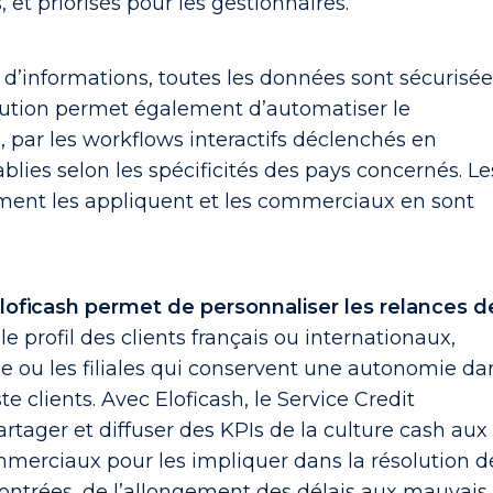
, et priorisés pour les gestionnaires.
es d’informations, toutes les données sont sécurisé
solution permet également d’automatiser le
s, par les workflows interactifs déclenchés en
ablies selon les spécificités des pays concernés. Le
ment les appliquent et les commerciaux en sont
Eloficash permet de personnaliser les relances d
le profil des clients français ou internationaux,
ge ou les filiales qui conservent une autonomie da
te clients. Avec Eloficash, le Service Credit
ager et diffuser des KPIs de la culture cash aux
erciaux pour les impliquer dans la résolution d
ntrées, de l’allongement des délais aux mauvais