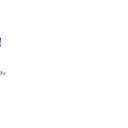
!
 du