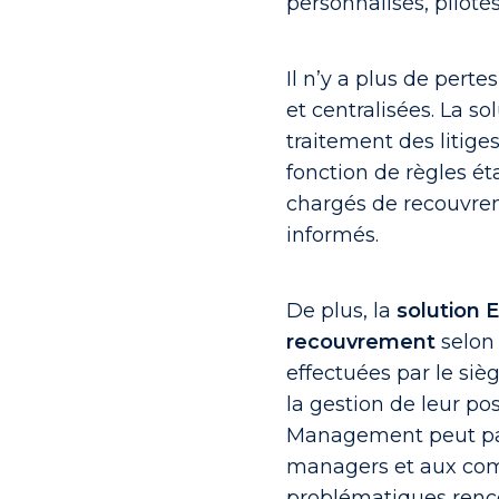
personnalisés, pilotés
Il n’y a plus de pert
et centralisées. La 
traitement des litige
fonction de règles ét
chargés de recouvre
informés.
De plus, la
solution 
recouvrement
selon 
effectuées par le siè
la gestion de leur pos
Management peut part
managers et aux comm
problématiques renco