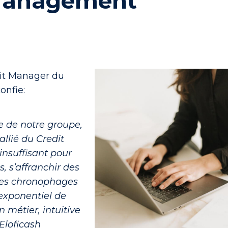
Management
dit Manager du
onfie:
e de notre groupe,
 allié du Credit
insuffisant pour
s, s’affranchir des
ves chronophages
 exponentiel de
 métier, intuitive
Eloficash