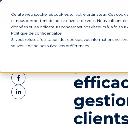
Produit
Ce site web stocke les cookies sur votre ordinateur. Ces cookie
et nous permettent de nous souvenir de vous. Nous utilisons ces
données et les indicateurs concernant nos visiteurs à la fois sur
Politique de confidentialité.
Stago 
Si vous refusez l'utilisation des cookies, vos informations ne sero
Partager
souvenir de ne pas suivre vos préférences.
produc
Partager
sur
Partager
effica
X
sur
Partager
Facebook
gestio
sur
LinkedIn
client