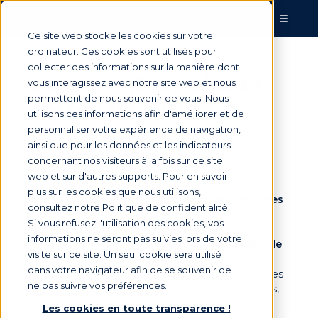
Ce site web stocke les cookies sur votre
ordinateur. Ces cookies sont utilisés pour
collecter des informations sur la manière dont
Comment améliorer
vous interagissez avec notre site web et nous
permettent de nous souvenir de vous. Nous
votre DSO litige ?
utilisons ces informations afin d'améliorer et de
personnaliser votre expérience de navigation,
ainsi que pour les données et les indicateurs
Par
Armelle Mathieu
le 24 févr. 2022, 00:30:00
concernant nos visiteurs à la fois sur ce site
web et sur d'autres supports. Pour en savoir
plus sur les cookies que nous utilisons,
Actuellement, plus de 40% des
factures impayées
consultez notre Politique de confidentialité.
dans les entreprises françaises sont dues à des
Si vous refusez l'utilisation des cookies, vos
réclamations ou des
litiges
. Or, en cette période
informations ne seront pas suivies lors de votre
économique morose, accélérer
l’encaissement de
visite sur ce site. Un seul cookie sera utilisé
ces créances clients « litigieuses »
devient
dans votre navigateur afin de se souvenir de
essentiel voire vital. En effet, la santé financière des
ne pas suivre vos préférences.
entreprises, des TPE et PME aux Grands Comptes,
en dépend !
Les cookies en toute transparence !