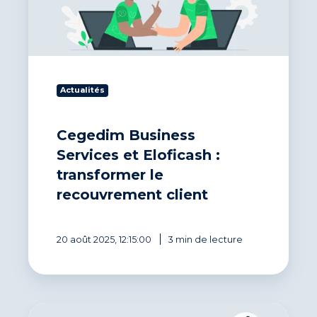
:
transformer
le
recouvrement
client
Actualités
Cegedim Business
Services et Eloficash :
transformer le
recouvrement client
20 août 2025, 12:15:00
3 min de lecture
Obtenir