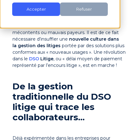
Accepter
Refuser
Et les solutions des années 90 ne suffisent plus.
Aujourd’hui, il faut mettre en place de nouveaux
moyens pour obtenir le paiement des débiteurs
mécontents ou mauvais payeurs. Il est de ce fait
nécessaire d’insuffler une
nouvelle culture dans
la gestion des litiges
portée par des solutions plus
conformes aux « nouveaux usages ». Une révolution
dans le
DSO
Litige
, ou « délai moyen de paiement
représenté par l’encours litige », est en marche !
De la gestion
traditionnelle du DSO
litige qui trace les
collaborateurs...
Déjà expérimentée dans les entreprises pour