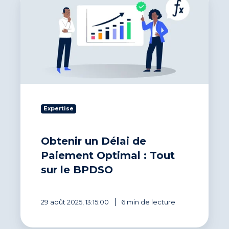
un
Délai
de
Paiement
Optimal
:
Tout
sur
le
BPDSO
Expertise
Obtenir un Délai de
Paiement Optimal : Tout
sur le BPDSO
29 août 2025, 13:15:00
6 min de lecture