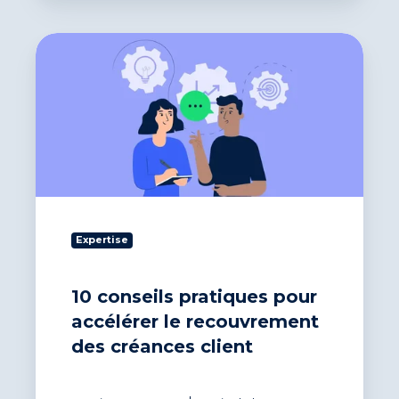
10
conseils
pratiques
pour
accélérer
le
recouvrement
des
créances
client
Expertise
10 conseils pratiques pour
accélérer le recouvrement
des créances client