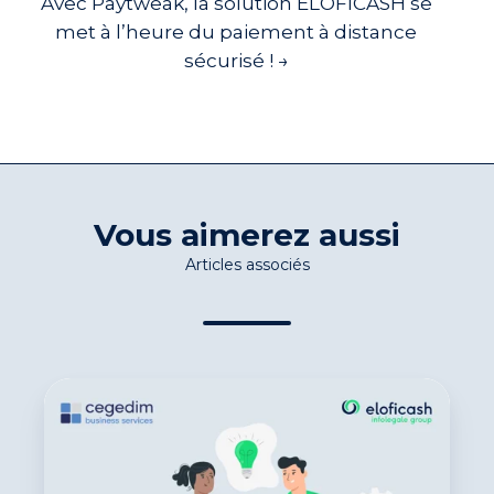
Avec Paytweak, la solution ELOFICASH se
met à l’heure du paiement à distance
sécurisé ! →
Vous aimerez aussi
Articles associés
Cegedim
Business
Services
et
Eloficash