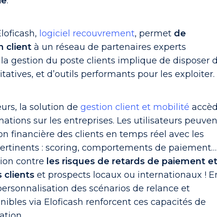
ie
.
loficash,
logiciel recouvrement
, permet
de
 client
à un réseau de partenaires experts
, la gestion du poste clients implique de disposer 
tatives, et d’outils performants pour les exploiter.
urs, la solution de
gestion client et mobilité
accè
mations sur les entreprises. Les utilisateurs peuven
ion financière des clients en temps réel avec les
 pertinents : scoring, comportements de paiement…
tion contre
les risques de retards de paiement e
 clients
et prospects locaux ou internationaux ! E
, personnalisation des scénarios de relance et
ibles via Eloficash renforcent ces capacités de
ation.