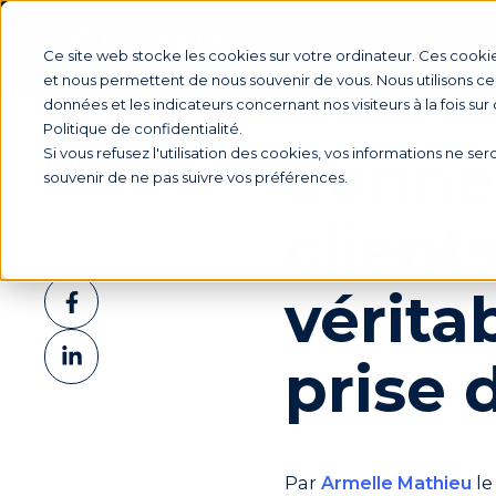
Produit
Ce site web stocke les cookies sur votre ordinateur. Ces cookie
et nous permettent de nous souvenir de vous. Nous utilisons ces
données et les indicateurs concernant nos visiteurs à la fois sur
Politique de confidentialité.
Connec
Si vous refusez l'utilisation des cookies, vos informations ne sero
Partager
souvenir de ne pas suivre vos préférences.
clients
Partager
sur
Partager
vérita
X
sur
Partager
Facebook
prise 
sur
LinkedIn
Par
Armelle Mathieu
le