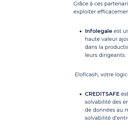
Grâce à ces partenari
exploiter efficacem
Infolegale
est u
haute valeur ajo
dans la productio
leurs dirigeants.
Eloficash, votre log
CREDITSAFE
est
solvabilité des e
de données au mo
solvabilité d’ent