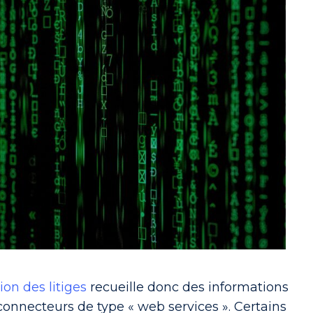
ion des litiges
recueille donc des informations
connecteurs de type « web services ». Certains