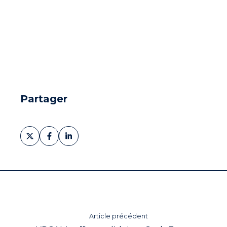
Partager
Partager
Partager
Partager
sur
sur
sur
X
Facebook
LinkedIn
Article précédent