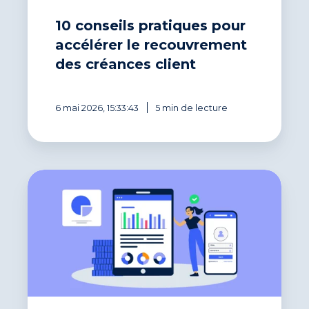
10 conseils pratiques pour
accélérer le recouvrement
des créances client
6 mai 2026, 15:33:43
5 min de lecture
Smartphone,
tablette…
recouvrez
vos
impayés
en
toute
mobilité !