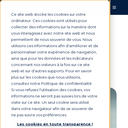
Ce site web stocke les cookies sur votre
ordinateur. Ces cookies sont utilisés pour
collecter des informations sur la manière dont
Connecteur avec les
vous interagissez avec notre site web et nous
permettent de nous souvenir de vous. Nous
services « EULER
utilisons ces informations afin d'améliorer et de
HERMES SFAC »
personnaliser votre expérience de navigation,
ainsi que pour les données et les indicateurs
concernant nos visiteurs à la fois sur ce site
web et sur d'autres supports. Pour en savoir
Par
Marie Saunier
le 9 mai 2020, 14:30:00
plus sur les cookies que nous utilisons,
consultez notre Politique de confidentialité.
Si vous refusez l'utilisation des cookies, vos
informations ne seront pas suivies lors de votre
visite sur ce site. Un seul cookie sera utilisé
dans votre navigateur afin de se souvenir de
ne pas suivre vos préférences.
Les cookies en toute transparence !