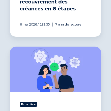
recouvrement des
créances en 8 étapes
6 mai 2026, 15:33:55
7 min de lecture
10
conseils
pratiques
pour
accélérer
le
recouvrement
des
créances
client
Expertise