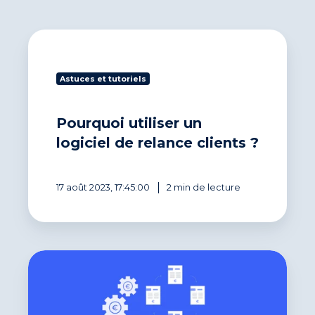
Pourquoi
utiliser
un
Astuces et tutoriels
logiciel
de
relance
Pourquoi utiliser un
clients
?
logiciel de relance clients ?
17 août 2023, 17:45:00
2 min de lecture
Comment
automatiser
la
relance