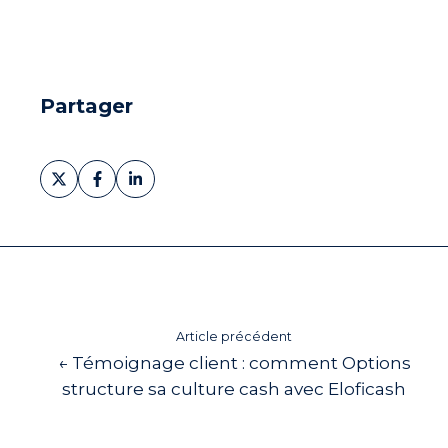
Partager
Partager
Partager
Partager
sur
sur
sur
X
Facebook
LinkedIn
Article précédent
← Témoignage client : comment Options
structure sa culture cash avec Eloficash