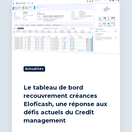
Le
tableau
de
bord
recouvrement
créances
Eloficash,
une
réponse
aux
défis
actuels
Actualités
du
Credit
Le tableau de bord
management
recouvrement créances
Eloficash, une réponse aux
défis actuels du Credit
management