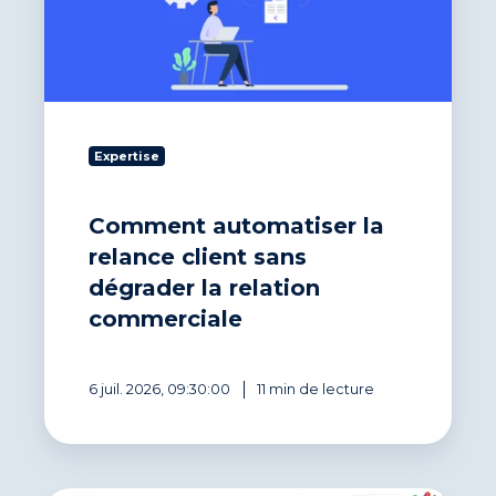
client
sans
dégrader
la
relation
commerciale
Expertise
Comment automatiser la
relance client sans
dégrader la relation
commerciale
6 juil. 2026, 09:30:00
11 min de lecture