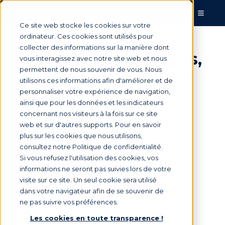
Ce site web stocke les cookies sur votre
ordinateur. Ces cookies sont utilisés pour
collecter des informations sur la manière dont
Directeurs Financiers,
vous interagissez avec notre site web et nous
permettent de nous souvenir de vous. Nous
prenez le pouvoir de
utilisons ces informations afin d'améliorer et de
décision pour
personnaliser votre expérience de navigation,
ainsi que pour les données et les indicateurs
optimiser le cash
concernant nos visiteurs à la fois sur ce site
web et sur d'autres supports. Pour en savoir
management !
plus sur les cookies que nous utilisons,
consultez notre Politique de confidentialité.
Si vous refusez l'utilisation des cookies, vos
Par
Marie Saunier
le 10 oct. 2018, 01:00:00
informations ne seront pas suivies lors de votre
visite sur ce site. Un seul cookie sera utilisé
dans votre navigateur afin de se souvenir de
Prenez le pouvoir de
ne pas suivre vos préférences.
décision pour optimiser
Les cookies en toute transparence !