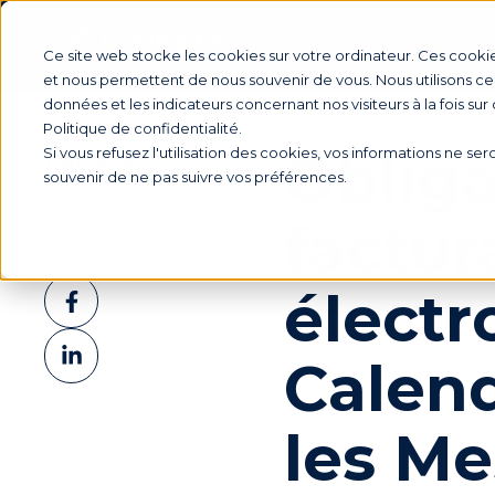
Produit
Ce site web stocke les cookies sur votre ordinateur. Ces cookie
et nous permettent de nous souvenir de vous. Nous utilisons ces
données et les indicateurs concernant nos visiteurs à la fois sur
Politique de confidentialité.
Obliga
Si vous refusez l'utilisation des cookies, vos informations ne sero
Partager
souvenir de ne pas suivre vos préférences.
factur
Partager
sur
Partager
électr
X
sur
Partager
Facebook
Calend
sur
LinkedIn
les Me