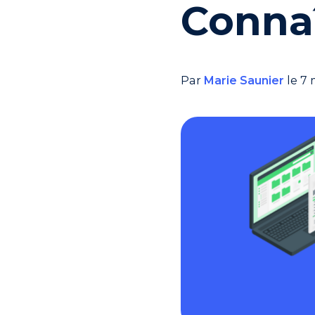
Conna
Par
Marie Saunier
le 7 