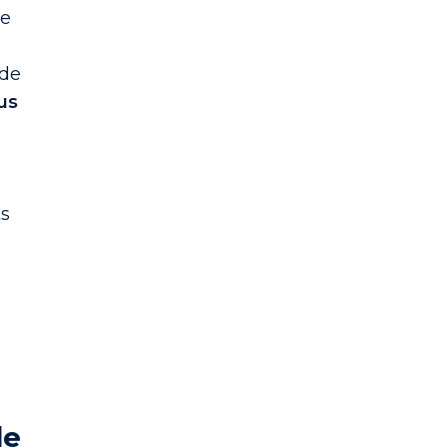
le
 de
us
ts
n
de