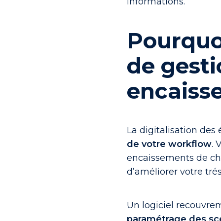
informations.
Pourquoi
de gesti
encaiss
La digitalisation de
de votre workflow
. 
encaissements de cha
d’améliorer votre tré
Un logiciel recouvrem
paramétrage des scé