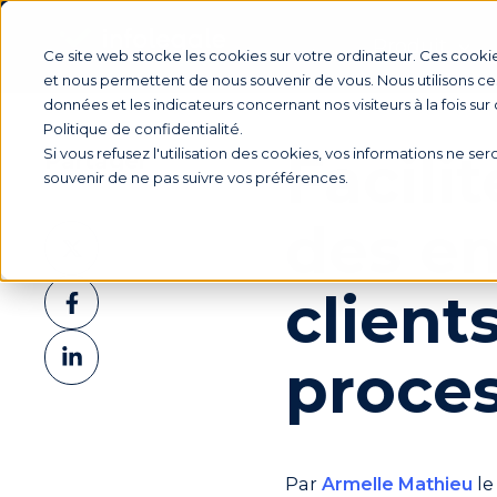
Produit
Ce site web stocke les cookies sur votre ordinateur. Ces cookie
et nous permettent de nous souvenir de vous. Nous utilisons ces
données et les indicateurs concernant nos visiteurs à la fois sur
Politique de confidentialité.
Facili
Si vous refusez l'utilisation des cookies, vos informations ne sero
Partager
souvenir de ne pas suivre vos préférences.
des e
Partager
sur
Partager
client
X
sur
Partager
Facebook
proce
sur
LinkedIn
Par
Armelle Mathieu
le