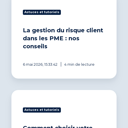
gestion
du
Astuces et tutoriels
risque
client
dans
La gestion du risque client
les
PME
dans les PME : nos
:
conseils
nos
conseils
6 mai 2026, 15:33:42
4 min de lecture
Comment
choisir
votre
Astuces et tutoriels
logiciel
de
gestion
Comment choisir votre