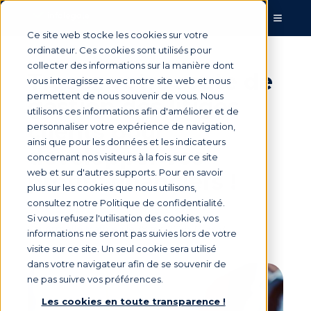
Ce site web stocke les cookies sur votre
ordinateur. Ces cookies sont utilisés pour
collecter des informations sur la manière dont
Tracez votre route de
vous interagissez avec notre site web et nous
permettent de nous souvenir de vous. Nous
gestion des litiges
utilisons ces informations afin d'améliorer et de
clients pour
personnaliser votre expérience de navigation,
ainsi que pour les données et les indicateurs
développer vos
concernant nos visiteurs à la fois sur ce site
web et sur d'autres supports. Pour en savoir
profits financiers !
plus sur les cookies que nous utilisons,
consultez notre Politique de confidentialité.
Si vous refusez l'utilisation des cookies, vos
Par
Armelle Mathieu
le 28 avr. 2026, 17:56:57
informations ne seront pas suivies lors de votre
visite sur ce site. Un seul cookie sera utilisé
dans votre navigateur afin de se souvenir de
ne pas suivre vos préférences.
Les cookies en toute transparence !