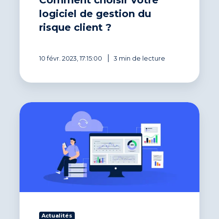
du
risque
logiciel de gestion du
client
risque client ?
?
10 févr. 2023, 17:15:00
3 min de lecture
Connecter
sa
gestion
clients :
la
data,
un
véritable
atout
pour
la
Actualités