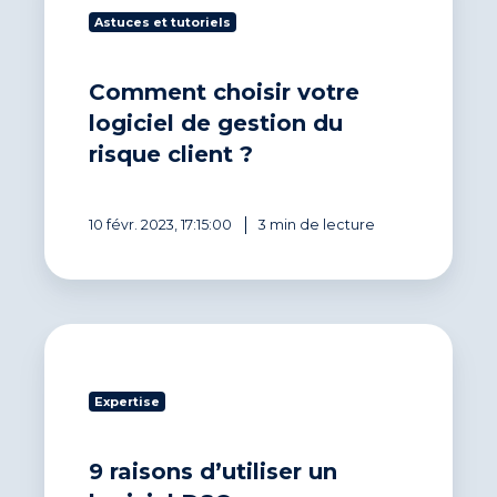
votre
Astuces et tutoriels
logiciel
de
gestion
Comment choisir votre
du
risque
logiciel de gestion du
client
risque client ?
?
10 févr. 2023, 17:15:00
3 min de lecture
9
raisons
d’utiliser
Expertise
un
logiciel
DSO
9 raisons d’utiliser un