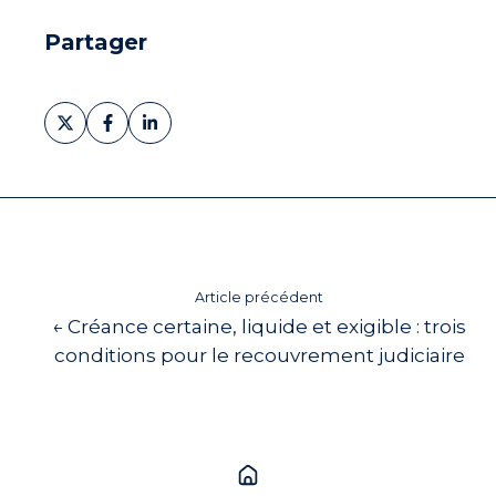
Partager
Partager
Partager
Partager
sur
sur
sur
X
Facebook
LinkedIn
Article précédent
← Créance certaine, liquide et exigible : trois
conditions pour le recouvrement judiciaire