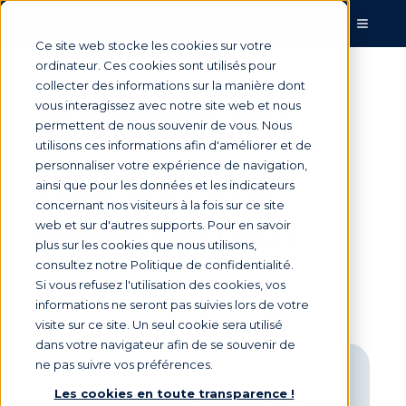
Ce site web stocke les cookies sur votre
ordinateur. Ces cookies sont utilisés pour
collecter des informations sur la manière dont
Informatiser son
vous interagissez avec notre site web et nous
permettent de nous souvenir de vous. Nous
recouvrement de
utilisons ces informations afin d'améliorer et de
créances : un cap
personnaliser votre expérience de navigation,
ainsi que pour les données et les indicateurs
obligatoire pour
concernant nos visiteurs à la fois sur ce site
web et sur d'autres supports. Pour en savoir
réduire son DSO !
plus sur les cookies que nous utilisons,
consultez notre Politique de confidentialité.
Si vous refusez l'utilisation des cookies, vos
Par
Armelle Mathieu
le 19 févr. 2025, 10:30:00
informations ne seront pas suivies lors de votre
visite sur ce site. Un seul cookie sera utilisé
dans votre navigateur afin de se souvenir de
ne pas suivre vos préférences.
Les cookies en toute transparence !