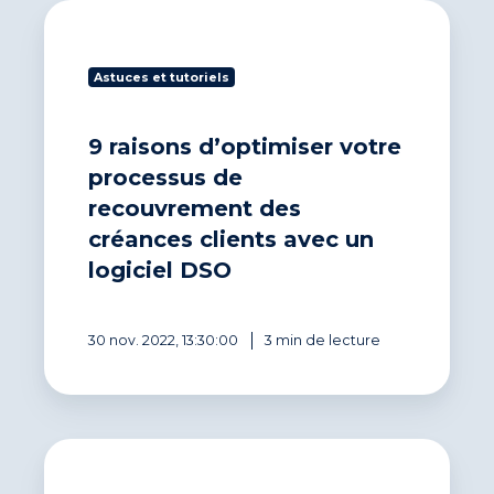
9
raisons
d’optimiser
Astuces et tutoriels
votre
processus
de
9 raisons d’optimiser votre
recouvrement
des
processus de
créances
recouvrement des
clients
créances clients avec un
avec
un
logiciel DSO
logiciel
DSO
30 nov. 2022, 13:30:00
3 min de lecture
Comment
choisir