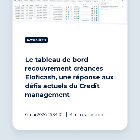
créances
Eloficash,
une
réponse
aux
défis
actuels
Actualités
du
Credit
Le tableau de bord
management
recouvrement créances
Eloficash, une réponse aux
défis actuels du Credit
management
6 mai 2026, 15:34:01
4 min de lecture