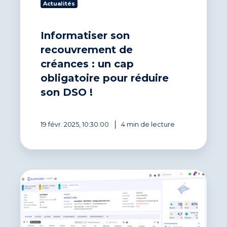
Actualités
DSO !
Informatiser son
recouvrement de
créances : un cap
obligatoire pour réduire
son DSO !
19 févr. 2025, 10:30:00
4 min de lecture
Le
tableau
de
bord
recouvrement