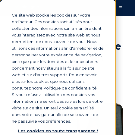
Ce site web stocke les cookies sur votre
ordinateur. Ces cookies sont utilisés pour
collecter des informations sur la manière dont
Impliquer les
vous interagissez avec notre site web et nous
permettent de nous souvenir de vous. Nous
collaborateurs dans le
utilisons ces informations afin d'améliorer et de
recouvrement : un
personnaliser votre expérience de navigation,
ainsi que pour les données et les indicateurs
enjeu essentiel
concernant nos visiteurs à la fois sur ce site
web et sur d'autres supports. Pour en savoir
plus sur les cookies que nous utilisons,
consultez notre Politique de confidentialité.
Par
Armelle Mathieu
le 28 avr. 2022, 11:00:00
Si vous refusez l'utilisation des cookies, vos
informations ne seront pas suivies lors de votre
visite sur ce site. Un seul cookie sera utilisé
dans votre navigateur afin de se souvenir de
ne pas suivre vos préférences.
Les cookies en toute transparence !