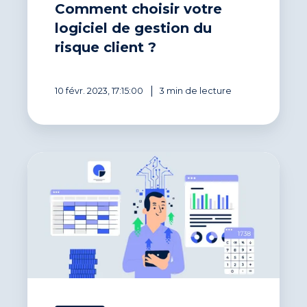
Comment choisir votre
du
risque
logiciel de gestion du
client
risque client ?
?
10 févr. 2023, 17:15:00
3 min de lecture
Informatiser
son
recouvrement
de
créances :
un
cap
obligatoire
pour
réduire
son