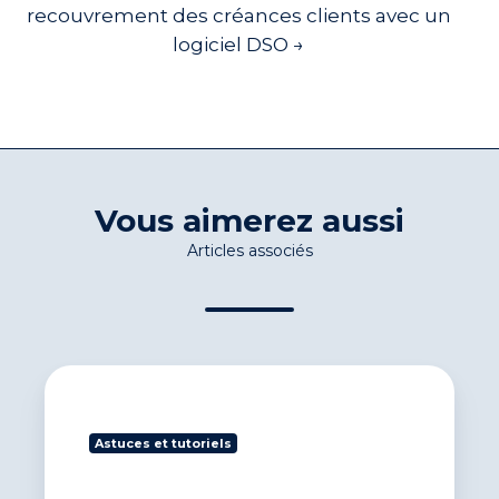
recouvrement des créances clients avec un
logiciel DSO →
Vous aimerez aussi
Articles associés
Comment
choisir
votre
Astuces et tutoriels
logiciel
de
gestion