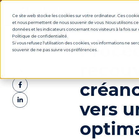
Produit
Ce site web stocke les cookies sur votre ordinateur. Ces cookie
et nous permettent de nous souvenir de vous. Nous utilisons ces
données et les indicateurs concernant nos visiteurs à la fois sur
Politique de confidentialité.
Procé
Si vous refusez l'utilisation des cookies, vos informations ne sero
Partager
souvenir de ne pas suivre vos préférences.
recou
Partager
sur
Partager
créanc
X
sur
Partager
Facebook
vers u
sur
LinkedIn
optim