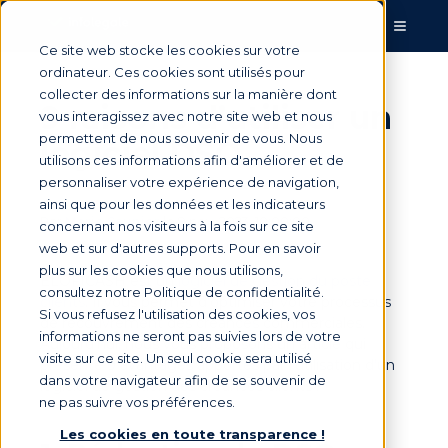
Ce site web stocke les cookies sur votre
ordinateur. Ces cookies sont utilisés pour
collecter des informations sur la manière dont
9 raisons d’utiliser un
vous interagissez avec notre site web et nous
permettent de nous souvenir de vous. Nous
logiciel DSO
utilisons ces informations afin d'améliorer et de
personnaliser votre expérience de navigation,
ainsi que pour les données et les indicateurs
Par
Marie Saunier
le 9 nov. 2023, 10:00:00
concernant nos visiteurs à la fois sur ce site
web et sur d'autres supports. Pour en savoir
plus sur les cookies que nous utilisons,
ELOFICASH est un
logiciel de gestion du poste
consultez notre Politique de confidentialité.
clients
. Il vous permet d’optimiser votre processus
Si vous refusez l'utilisation des cookies, vos
de recouvrement des créances commerciales.
informations ne seront pas suivies lors de votre
Aujourd’hui, nous vous proposons un article qui
visite sur ce site. Un seul cookie sera utilisé
présente 9 avantages apportés par l’utilisation d’un
dans votre navigateur afin de se souvenir de
logiciel de gestion des créances clients :
ne pas suivre vos préférences.
Les cookies en toute transparence !