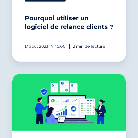
de
relance
Pourquoi utiliser un
clients
?
logiciel de relance clients ?
17 août 2023, 17:45:00
2 min de lecture
Comparatif
logiciel
de
recouvrement
:
quelle
solution
choisir
pour
réduire