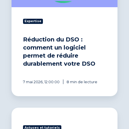
de
réduire
durablement
Expertise
votre
DSO
Réduction du DSO :
comment un logiciel
permet de réduire
durablement votre DSO
7 mai 2026, 12:00:00
8 min de lecture
Pourquoi
utiliser
un
Astuces et tutoriels
logiciel