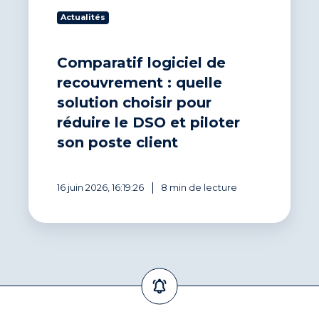
le
Actualités
DSO
et
piloter
Comparatif logiciel de
son
recouvrement : quelle
poste
client
solution choisir pour
réduire le DSO et piloter
son poste client
16 juin 2026, 16:19:26
8 min de lecture