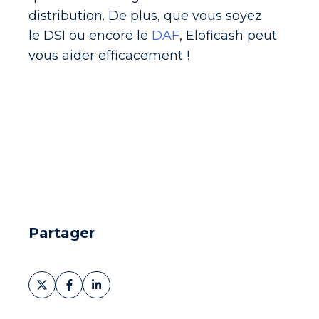
distribution. De plus, que vous soyez
le DSI ou encore le
DAF
, Eloficash peut
vous aider efficacement !
Partager
Partager
Partager
Partager
sur
sur
sur
X
Facebook
LinkedIn