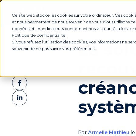
Produit
Ce site web stocke les cookies sur votre ordinateur. Ces cookie
et nous permettent de nous souvenir de vous. Nous utilisons ces
données et les indicateurs concernant nos visiteurs à la fois sur
Politique de confidentialité.
La sol
Si vous refusez l'utilisation des cookies, vos informations ne sero
Partager
souvenir de ne pas suivre vos préférences.
recou
Partager
sur
Partager
créan
X
sur
Partager
Facebook
systè
sur
LinkedIn
Par
Armelle Mathieu
le