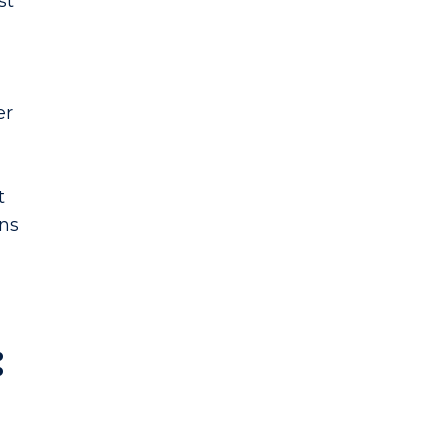
st
er
t
ns
: