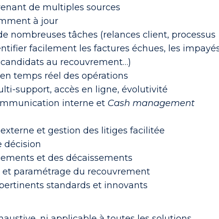
venant de multiples sources
mment à jour
e nombreuses tâches (relances client, processus
ntifier facilement les factures échues, les impayés
e candidats au recouvrement…)
en temps réel des opérations
ti-support, accès en ligne, évolutivité
communication interne et
Cash management
terne et gestion des litiges facilitée
e décision
ssements et des décaissements
n et paramétrage du recouvrement
 pertinents standards et innovants
xhaustive, ni applicable à toutes les solutions