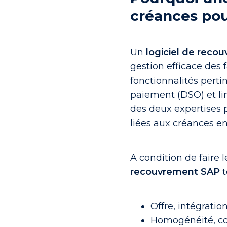
créances po
Un
logiciel de reco
gestion efficace des 
fonctionnalités pert
paiement (DSO) et li
des deux expertises 
liées aux créances e
A condition de faire l
recouvrement SAP
t
Offre, intégratio
Homogénéité, co