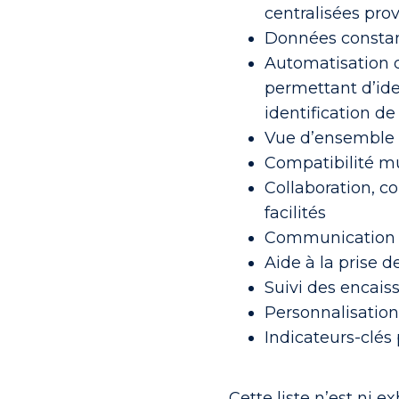
centralisées pro
Données consta
Automatisation d
permettant d’ide
identification d
Vue d’ensemble 
Compatibilité mul
Collaboration, 
facilités
Communication ex
Aide à la prise d
Suivi des encai
Personnalisatio
Indicateurs-clés
Cette liste n’est ni e