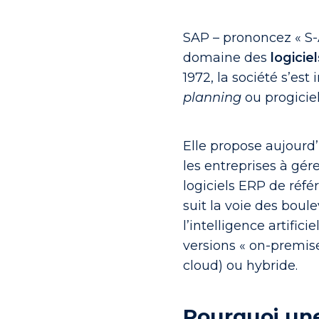
SAP – prononcez « S-
domaine des
logicie
1972, la société s’est
planning
ou progiciel
Elle propose aujour
les entreprises à gér
logiciels ERP de réf
suit la voie des boul
l’intelligence artific
versions « on-premise 
cloud) ou hybride.
Pourquoi un