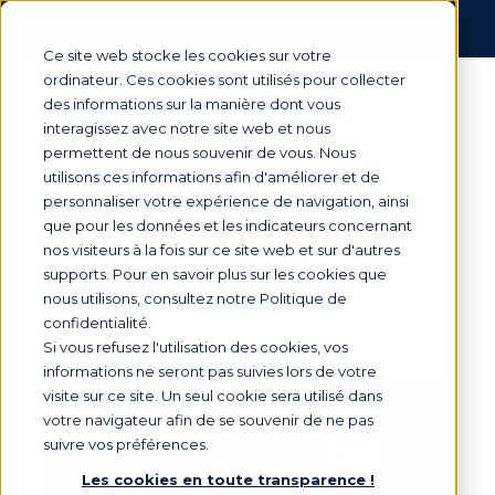
Ce site web stocke les cookies sur votre
ordinateur. Ces cookies sont utilisés pour collecter
des informations sur la manière dont vous
Procédure de
interagissez avec notre site web et nous
permettent de nous souvenir de vous. Nous
recouvrement
utilisons ces informations afin d'améliorer et de
amiable : les règles à
personnaliser votre expérience de navigation, ainsi
que pour les données et les indicateurs concernant
respecter
nos visiteurs à la fois sur ce site web et sur d'autres
supports. Pour en savoir plus sur les cookies que
nous utilisons, consultez notre Politique de
confidentialité.
Par
Marie Saunier
le 7 mai 2026, 09:47:43
Si vous refusez l'utilisation des cookies, vos
informations ne seront pas suivies lors de votre
visite sur ce site. Un seul cookie sera utilisé dans
votre navigateur afin de se souvenir de ne pas
suivre vos préférences.
Les cookies en toute transparence !