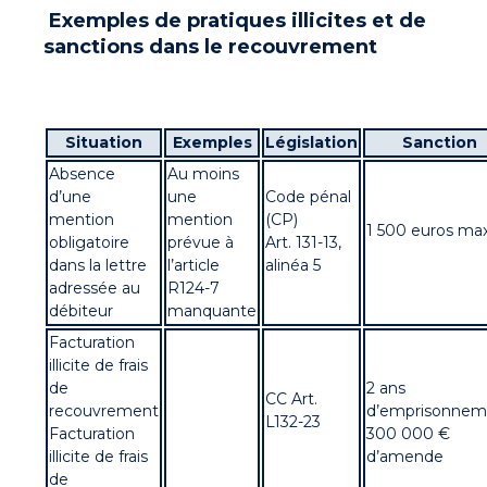
Exemples de pratiques illicites et de
sanctions dans le recouvrement
Situation
Exemples
Législation
Sanction
Absence
Au moins
d’une
une
Code pénal
mention
mention
(CP)
1 500 euros ma
obligatoire
prévue à
Art. 131-13,
dans la lettre
l’article
alinéa 5
adressée au
R124-7
débiteur
manquante
Facturation
illicite de frais
de
2 ans
CC Art.
recouvrement
d’emprisonnem
L132-23
Facturation
300 000 €
illicite de frais
d’amende
de