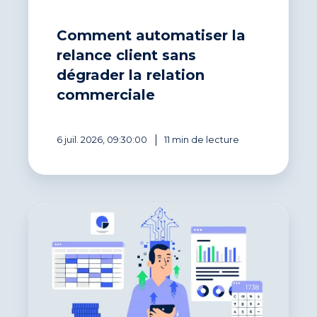
Comment automatiser la
relance client sans
dégrader la relation
commerciale
6 juil. 2026, 09:30:00
11 min de lecture
Informatiser
son
recouvrement
de
créances :
un
cap
obligatoire