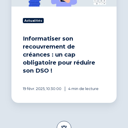
pour
réduire
son
Actualités
DSO !
Informatiser son
recouvrement de
créances : un cap
obligatoire pour réduire
son DSO !
19 févr. 2025, 10:30:00
4 min de lecture