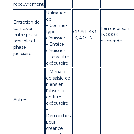
recouvrement
Utilisation
de :
Entretien de
– Courrier-
confusion
1 an de prison
type
CP Art. 433-
entre phase
15 000 €
d’huissier
13, 433-17
amiable et
d’amende
– Entête
phase
d’huissier
judiciaire
– Faux titre
exécutoire
– Menace
de saisie de
biens en
l’absence
de titre
Autres
exécutoire
–
Démarches
pour
créance