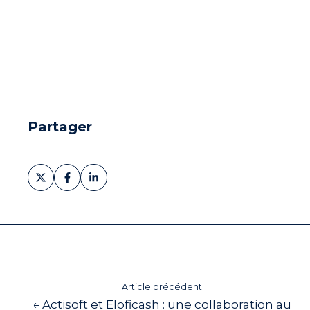
Partager
Partager
Partager
Partager
sur
sur
sur
X
Facebook
LinkedIn
Article précédent
← Actisoft et Eloficash : une collaboration au