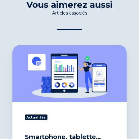
Vous aimerez aussi
Articles associés
Smartphone,
tablette…
recouvrez
vos
impayés
en
toute
mobilité !
Actualités
Smartphone, tablette…