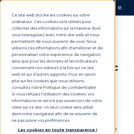
Ce site web stocke les cookies sur votre
ordinateur. Ces cookies sont utilisés pour
collecter des informations sur la manière dont
9 raisons d’optimiser
vous interagissez avec notre site web et nous
permettent de nous souvenir de vous. Nous
votre processus de
utilisons ces informations afin d'améliorer et de
recouvrement des
personnaliser votre expérience de navigation,
ainsi que pour les données et les indicateurs
créances clients avec
concernant nos visiteurs à la fois sur ce site
web et sur d'autres supports. Pour en savoir
un logiciel DSO
plus sur les cookies que nous utilisons,
consultez notre Politique de confidentialité.
Si vous refusez l'utilisation des cookies, vos
Par
Armelle Mathieu
le 30 nov. 2022, 13:30:00
informations ne seront pas suivies lors de votre
visite sur ce site. Un seul cookie sera utilisé
dans votre navigateur afin de se souvenir de
Comment optimiser
son processus de
ne pas suivre vos préférences.
recouvrement des créances clients
? Cette
question se pose de plus en plus dans une période
Les cookies en toute transparence !