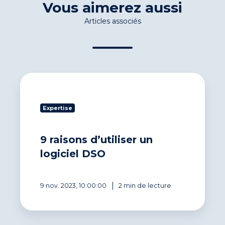
Vous aimerez aussi
Articles associés
9
raisons
d’utiliser
Expertise
un
logiciel
DSO
9 raisons d’utiliser un
logiciel DSO
9 nov. 2023, 10:00:00
2 min de lecture