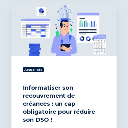
Informatiser
son
recouvrement
de
créances :
un
cap
obligatoire
pour
réduire
son
Actualités
DSO !
Informatiser son
recouvrement de
créances : un cap
obligatoire pour réduire
son DSO !