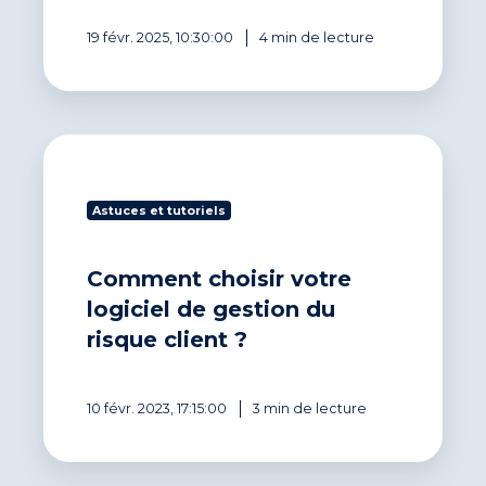
19 févr. 2025, 10:30:00
4 min de lecture
Comment
choisir
votre
Astuces et tutoriels
logiciel
de
gestion
Comment choisir votre
du
risque
logiciel de gestion du
client
risque client ?
?
10 févr. 2023, 17:15:00
3 min de lecture