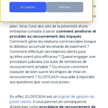
d’instabilité économique et d’augmentation de
l’impayé. Et le parcours pour recouvrer les sommes
Accepter
Refuser
dues peut s’avérer long et couteux en énergie.
Votre entreprise peut même se retrouver avec des
difficultés financières alors que l’activité bat son
plein. Ainsi, l’une des clés de la pérennité d’une
entreprise consiste à savoir
comment améliorer et
procéder au recouvrement des impayés
.
Comment gérer les relations commerciales lorsque
le débiteur accumule les retards de paiement ?
Comment effectuer ses relances clients pour
qu’elles soient plus efficaces ? Quand engager une
procédure judiciaire à la suite de tentatives de
recouvrement amiable ? Ou encore comment
s’assurer de bien suivre les étapes de mise en
recouvrement ? ELOFICASH vous aide à répondre
aux questions que vous vous posez.
En effet, ELOFICASH est un
logiciel de gestion du
poste clients
. Il vous permet en conséquence
d’optimiser votre
procédure de recouvrement de