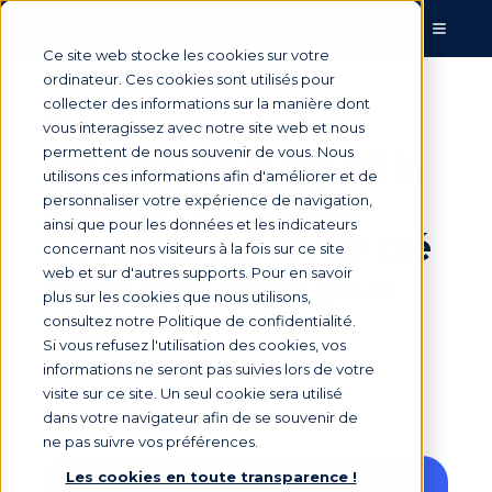
Ce site web stocke les cookies sur votre
ordinateur. Ces cookies sont utilisés pour
collecter des informations sur la manière dont
Recouvrement
vous interagissez avec notre site web et nous
permettent de nous souvenir de vous. Nous
amiable : pourquoi la
utilisons ces informations afin d'améliorer et de
relation client est
personnaliser votre expérience de navigation,
ainsi que pour les données et les indicateurs
devenue un levier clé
concernant nos visiteurs à la fois sur ce site
web et sur d'autres supports. Pour en savoir
pour être payé plus
plus sur les cookies que nous utilisons,
vite
consultez notre Politique de confidentialité.
Si vous refusez l'utilisation des cookies, vos
informations ne seront pas suivies lors de votre
visite sur ce site. Un seul cookie sera utilisé
Par
Marie Saunier
le 7 mai 2026, 13:00:00
dans votre navigateur afin de se souvenir de
ne pas suivre vos préférences.
Les cookies en toute transparence !