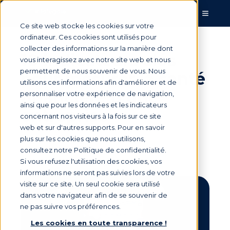
Ce site web stocke les cookies sur votre
ordinateur. Ces cookies sont utilisés pour
collecter des informations sur la manière dont
10 indicateurs clés
vous interagissez avec notre site web et nous
permettent de nous souvenir de vous. Nous
pour mesurer la santé
utilisons ces informations afin d'améliorer et de
financière d’une
personnaliser votre expérience de navigation,
ainsi que pour les données et les indicateurs
entreprise
concernant nos visiteurs à la fois sur ce site
web et sur d'autres supports. Pour en savoir
plus sur les cookies que nous utilisons,
consultez notre Politique de confidentialité.
Par
charles
le 7 mai 2026, 09:47:05
Si vous refusez l'utilisation des cookies, vos
informations ne seront pas suivies lors de votre
visite sur ce site. Un seul cookie sera utilisé
dans votre navigateur afin de se souvenir de
ne pas suivre vos préférences.
Les cookies en toute transparence !