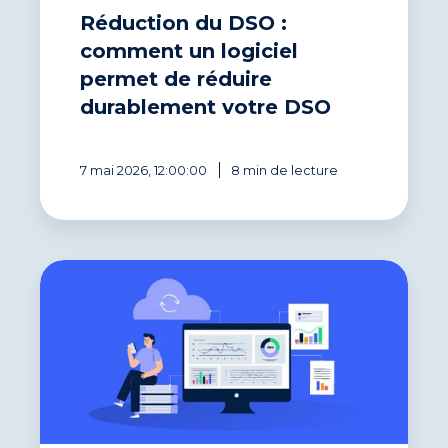
Réduction du DSO :
comment un logiciel
permet de réduire
durablement votre DSO
7 mai 2026, 12:00:00
8 min de lecture
Connecter
sa
gestion
clients :
la
data,
un
véritable
atout