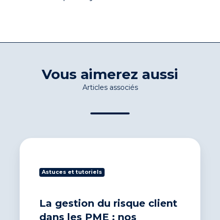
Vous aimerez aussi
Articles associés
La
gestion
du
Astuces et tutoriels
risque
client
dans
La gestion du risque client
les
PME
dans les PME : nos