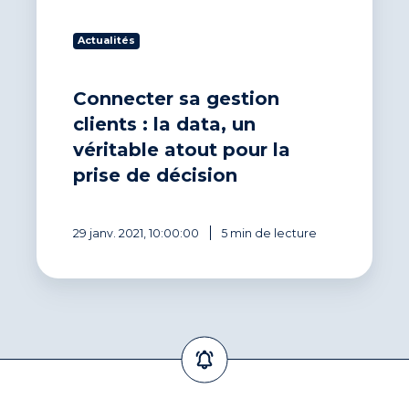
pour
la
Actualités
prise
de
décision
Connecter sa gestion
clients : la data, un
véritable atout pour la
prise de décision
29 janv. 2021, 10:00:00
5 min de lecture