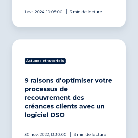
1 avr. 2024, 10:05:00
3 min de lecture
9
raisons
d’optimiser
Astuces et tutoriels
votre
processus
de
9 raisons d’optimiser votre
recouvrement
des
processus de
créances
recouvrement des
clients
créances clients avec un
avec
un
logiciel DSO
logiciel
DSO
30 nov. 2022, 13:30:00
3 min de lecture