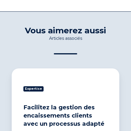
Vous aimerez aussi
Articles associés
Facilitez
la
gestion
Expertise
des
encaissements
clients
Facilitez la gestion des
avec
un
encaissements clients
processus
avec un processus adapté
adapté