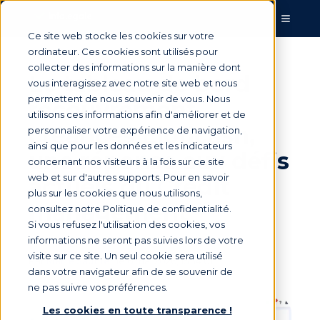
Ce site web stocke les cookies sur votre
ordinateur. Ces cookies sont utilisés pour
collecter des informations sur la manière dont
Le tableau de bord
vous interagissez avec notre site web et nous
permettent de nous souvenir de vous. Nous
recouvrement
utilisons ces informations afin d'améliorer et de
créances Eloficash,
personnaliser votre expérience de navigation,
ainsi que pour les données et les indicateurs
une réponse aux défis
concernant nos visiteurs à la fois sur ce site
web et sur d'autres supports. Pour en savoir
actuels du Credit
plus sur les cookies que nous utilisons,
management
consultez notre Politique de confidentialité.
Si vous refusez l'utilisation des cookies, vos
informations ne seront pas suivies lors de votre
visite sur ce site. Un seul cookie sera utilisé
Par
Marie Saunier
le 6 mai 2026, 15:34:01
dans votre navigateur afin de se souvenir de
ne pas suivre vos préférences.
Les cookies en toute transparence !