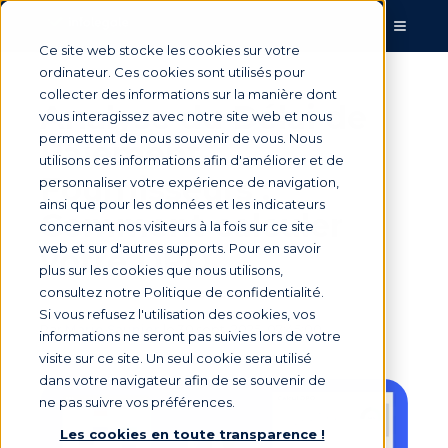
Ce site web stocke les cookies sur votre
ordinateur. Ces cookies sont utilisés pour
collecter des informations sur la manière dont
Analyse du Délai de
vous interagissez avec notre site web et nous
permettent de nous souvenir de vous. Nous
Paiement
utilisons ces informations afin d'améliorer et de
Fournisseurs :
personnaliser votre expérience de navigation,
ainsi que pour les données et les indicateurs
Comment calculer
concernant nos visiteurs à la fois sur ce site
web et sur d'autres supports. Pour en savoir
votre DPO
plus sur les cookies que nous utilisons,
consultez notre Politique de confidentialité.
Si vous refusez l'utilisation des cookies, vos
Par
Marie Saunier
le 30 sept. 2025, 07:45:00
informations ne seront pas suivies lors de votre
visite sur ce site. Un seul cookie sera utilisé
dans votre navigateur afin de se souvenir de
ne pas suivre vos préférences.
Les cookies en toute transparence !