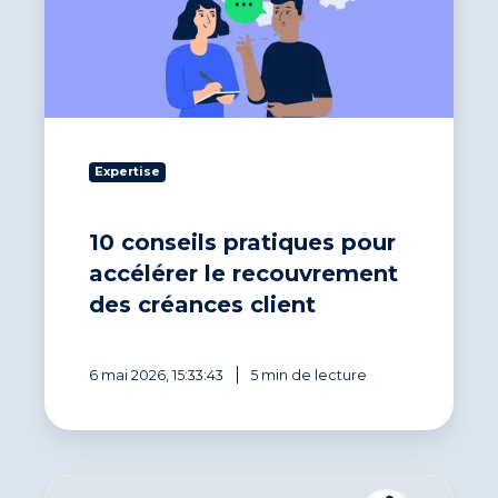
accélérer
le
recouvrement
des
créances
client
Expertise
10 conseils pratiques pour
accélérer le recouvrement
des créances client
6 mai 2026, 15:33:43
5 min de lecture
Obtenir