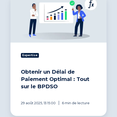
un
Délai
de
Paiement
Optimal
:
Tout
sur
le
BPDSO
Expertise
Obtenir un Délai de
Paiement Optimal : Tout
sur le BPDSO
29 août 2025, 13:15:00
6 min de lecture