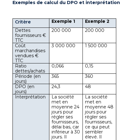
Exemples de calcul du DPO et interprétation
Exemple 1
Exemple 2
Critère
Dettes 
200 000
200 000
fournisseurs € 
TTC
Coût 
3 000 000
1 500 000
marchandises 
vendues € 
TTC
Ratio 
0,066
0,15
dettes/achats
Période (en 
365
360
jours)
DPO (en 
24,3
48
jours)
Interprétation
La société 
La société 
met en 
met en 
moyenne 24 
moyenne 48 
jours pour 
jours pour 
régler ses 
régler ses 
fournisseurs, 
fournisseurs, 
délai bas, car 
ce qui peut 
inférieur à 30 
sembler 
jours. Il 
élevé. Il 