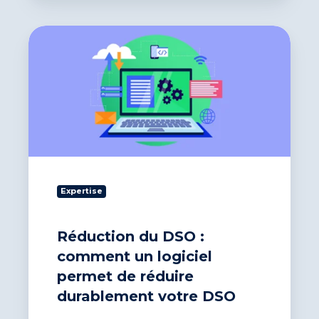
Réduction
du
DSO
:
comment
un
logiciel
permet
de
réduire
durablement
Expertise
votre
DSO
Réduction du DSO :
comment un logiciel
permet de réduire
durablement votre DSO