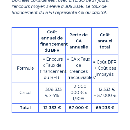
Données considérées : avec un DSO de 37 jours,
l’encours moyen s’élève à 308 333€. Le taux de
financement du BFR représente 4% du capital.
Coût
Perte de
Coût
annuel de
CA
annuel
financement
annuelle
total
du BFR
= Encours
= CA x Taux
= Coût BFR
x Taux de
de
Formule
+ Coût des
financement
créances
impayés
du BFR
irrécouvrables*
= 3 000
= 308 333
= 12 333 €
Calcul
000 € x
€ x 4%
+ 57 000 €
1,90%
Total
12 333 €
57 000 €
69 233 €