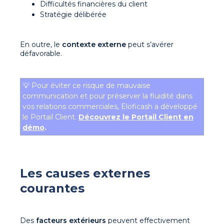
Difficultés financières du client
Stratégie délibérée
En outre, le
contexte externe
peut s’avérer
défavorable.
💡 Pour éviter ce risque de mauvaise
communication et pour préserver la fluidité dans
vos relations commerciales, Eloficash a développé
le Portail Client.
Découvrez le Portail Client en
démo
.
Les causes externes
courantes
Des
facteurs extérieurs
peuvent effectivement