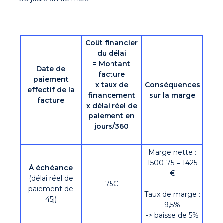
Coût financier
du délai
= Montant
Date de
facture
paiement
x taux de
Conséquences
effectif de la
financement
sur la marge
facture
x délai réel de
paiement en
jours/360
Marge nette :
1500-75 = 1425
À échéance
€
(délai réel de
75€
paiement de
Taux de marge :
45j)
9,5%
-> baisse de 5%