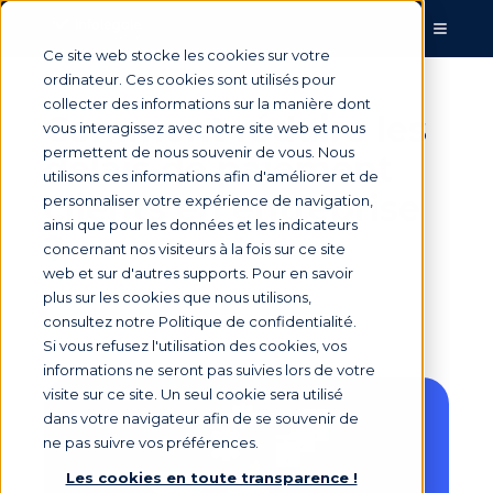
Ce site web stocke les cookies sur votre
ordinateur. Ces cookies sont utilisés pour
collecter des informations sur la manière dont
Comment réduire les
vous interagissez avec notre site web et nous
permettent de nous souvenir de vous. Nous
délais de paiement
utilisons ces informations afin d'améliorer et de
clients en entreprise
personnaliser votre expérience de navigation,
ainsi que pour les données et les indicateurs
?
concernant nos visiteurs à la fois sur ce site
web et sur d'autres supports. Pour en savoir
plus sur les cookies que nous utilisons,
consultez notre Politique de confidentialité.
Par
Marie Saunier
le 19 mai 2026, 15:47:13
Si vous refusez l'utilisation des cookies, vos
informations ne seront pas suivies lors de votre
visite sur ce site. Un seul cookie sera utilisé
dans votre navigateur afin de se souvenir de
ne pas suivre vos préférences.
Les cookies en toute transparence !