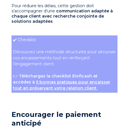
Pour réduire les délais, cette gestion doit
s’accompagner d’une
communication adaptée à
chaque client avec recherche conjointe de
solutions adaptées
.
✔️ Checklist
Découvrez une méthode structurée pour sécuriser
vos encaissements tout en renforçant
l’engagement client.
👉
Téléchargez la checklist Eloficash et
accédez à
5 bonnes pratiques pour encaisser
tout en préservant votre relation client.
Encourager le paiement
anticipé