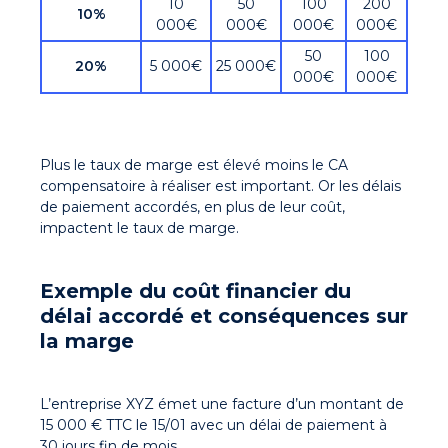
10
50
100
200
10%
000€
000€
000€
000€
50
100
20%
5 000€
25 000€
000€
000€
Plus le taux de marge est élevé moins le CA
compensatoire à réaliser est important. Or les délais
de paiement accordés, en plus de leur coût,
impactent le taux de marge.
Exemple du coût financier du
délai accordé et conséquences
sur
la marge
L’entreprise XYZ émet une facture d’un montant de
15 000 € TTC le 15/01 avec un délai de paiement à
30 jours fin de mois.