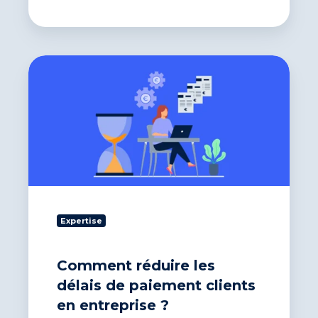
Comment
réduire
les
délais
de
paiement
clients
en
entreprise
?
Expertise
Comment réduire les
délais de paiement clients
en entreprise ?