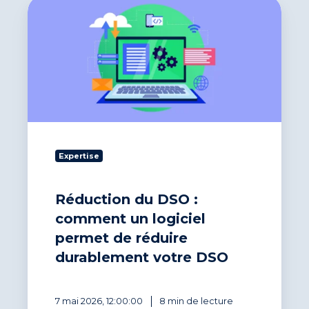
Réduction
du
DSO
:
comment
un
logiciel
permet
de
réduire
durablement
Expertise
votre
DSO
Réduction du DSO :
comment un logiciel
permet de réduire
durablement votre DSO
7 mai 2026, 12:00:00
8 min de lecture