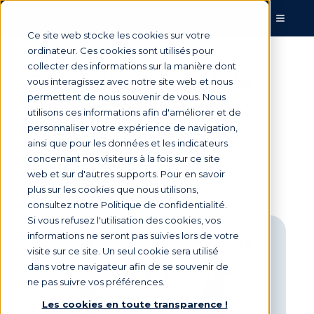
Ce site web stocke les cookies sur votre
ordinateur. Ces cookies sont utilisés pour
collecter des informations sur la manière dont
Obtenir un Délai de
vous interagissez avec notre site web et nous
permettent de nous souvenir de vous. Nous
Paiement Optimal :
utilisons ces informations afin d'améliorer et de
Tout sur le BPDSO
personnaliser votre expérience de navigation,
ainsi que pour les données et les indicateurs
concernant nos visiteurs à la fois sur ce site
web et sur d'autres supports. Pour en savoir
Par
Marie Saunier
le 29 août 2025, 13:15:00
plus sur les cookies que nous utilisons,
consultez notre Politique de confidentialité.
Si vous refusez l'utilisation des cookies, vos
informations ne seront pas suivies lors de votre
visite sur ce site. Un seul cookie sera utilisé
dans votre navigateur afin de se souvenir de
ne pas suivre vos préférences.
Les cookies en toute transparence !