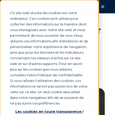
Ce site web stocke les cookies sur votre
ordinateur. Ces cookies sont utilisés pour
collecter des informations sur la manière dont
Les 3 règles d’or pour
vous interagissez avec notre site web et nous
permettent de nous souvenir de vous. Nous
choisir un logiciel de
utilisons ces informations afin d'améliorer et de
gestion du poste
personnaliser votre expérience de navigation,
ainsi que pour les données et les indicateurs
clients
concernant nos visiteurs à la fois sur ce site
web et sur d'autres supports. Pour en savoir
plus sur les cookies que nous utilisons,
consultez notre Politique de confidentialité.
Par
Marie Saunier
le 20 janv. 2023, 11:45:00
Si vous refusez l'utilisation des cookies, vos
informations ne seront pas suivies lors de votre
visite sur ce site. Un seul cookie sera utilisé
dans votre navigateur afin de se souvenir de
ne pas suivre vos préférences.
Les cookies en toute transparence !