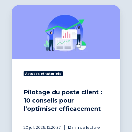
Pilotage
du
poste
client
:
10
conseils
pour
l’optimiser
efficacement
Astuces et tutoriels
Pilotage du poste client :
10 conseils pour
l’optimiser efficacement
20 juil. 2026, 15:20:37
12 min de lecture