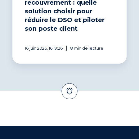
recouvrement : quelle
poste
client
solution choisir pour
réduire le DSO et piloter
son poste client
16 juin 2026, 16:19:26
8 min de lecture