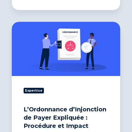
L’Ordonnance
d’Injonction
de
Payer
Expliquée
:
Procédure
et
Impact
Expertise
L’Ordonnance d’Injonction
de Payer Expliquée :
Procédure et Impact