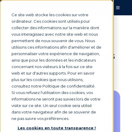
Ce site web stocke les cookies sur votre
ordinateur. Ces cookies sont utilisés pour
collecter des informations sur la manière dont
Plan d’action de
vous interagissez avec notre site web et nous
permettent de nous souvenir de vous. Nous
recouvrement des
utilisons ces informations afin d'améliorer et de
créances en 8 étapes
personnaliser votre expérience de navigation,
ainsi que pour les données et les indicateurs
concernant nos visiteurs à la fois sur ce site
web et sur d'autres supports. Pour en savoir
Par
Armelle Mathieu
le 6 mai 2026, 15:33:55
plus sur les cookies que nous utilisons,
consultez notre Politique de confidentialité.
Si vous refusez l'utilisation des cookies, vos
informations ne seront pas suivies lors de votre
visite sur ce site. Un seul cookie sera utilisé
dans votre navigateur afin de se souvenir de
ne pas suivre vos préférences.
Les cookies en toute transparence !