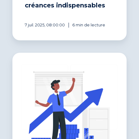
créances indispensables
7 juil. 2025, 08:00:00
6 min de lecture
5
étapes
pour
optimiser
votre
besoin
de
trésorerie
et
votre
BFR