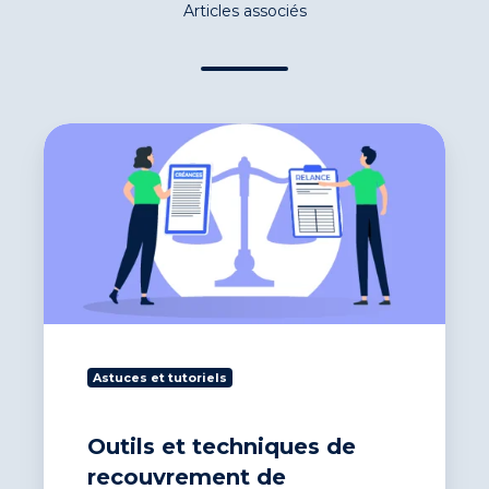
Articles associés
Outils
et
techniques
de
recouvrement
de
créances indispensables
Astuces et tutoriels
Outils et techniques de
recouvrement de