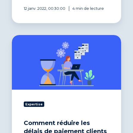
relancez
vos
12 janv. 2022, 00:30:00
4 min de lecture
factures
impayées
!
Comment
réduire
les
délais
de
paiement
clients
en
entreprise
?
Expertise
Comment réduire les
délais de paiement clients