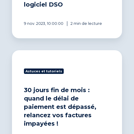
logiciel DSO
9 nov. 2023, 10:00:00
2 min de lecture
30
jours
fin
Astuces et tutoriels
de
mois
:
30 jours fin de mois :
quand
le
quand le délai de
délai
paiement est dépassé,
de
relancez vos factures
paiement
est
impayées !
dépassé,