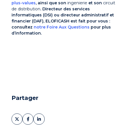
plus-values
, ainsi que son
ingenierie
et son
circuit
de distribution
. Directeur des services
informatiques (DSI) ou directeur administratif et
financier (DAF), ELOFICASH est fait pour vous :
consultez
notre Foire Aux Questions
pour plus
d’information.
Partager
Partager
Partager
Partager
sur
sur
sur
X
Facebook
LinkedIn