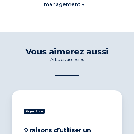
management →
Vous aimerez aussi
Articles associés
9
raisons
d’utiliser
Expertise
un
logiciel
DSO
9 raisons d’utiliser un