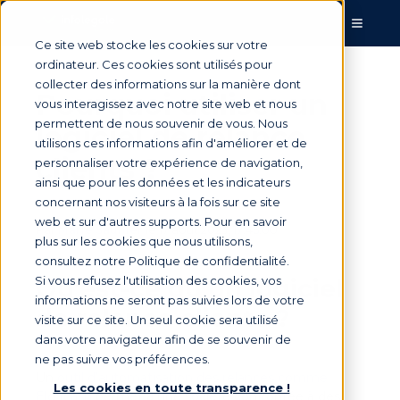
Ce site web stocke les cookies sur votre
ordinateur. Ces cookies sont utilisés pour
collecter des informations sur la manière dont
Pourquoi utiliser un
vous interagissez avec notre site web et nous
permettent de nous souvenir de vous. Nous
logiciel de relance
utilisons ces informations afin d'améliorer et de
clients ?
personnaliser votre expérience de navigation,
ainsi que pour les données et les indicateurs
concernant nos visiteurs à la fois sur ce site
web et sur d'autres supports. Pour en savoir
Par
Marie Saunier
le 17 août 2023, 17:45:00
plus sur les cookies que nous utilisons,
consultez notre Politique de confidentialité.
Qu’est-ce qu’un logiciel
Si vous refusez l'utilisation des cookies, vos
informations ne seront pas suivies lors de votre
de relance clients ?
visite sur ce site. Un seul cookie sera utilisé
dans votre navigateur afin de se souvenir de
ne pas suivre vos préférences.
Un
outil d’automatisation des relances comme
Les cookies en toute transparence !
Eloficash
permet à une société confrontée à des